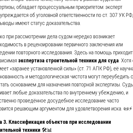
ертизы, обладает процессуальным приоритетом: эксперт
упреждается об уголовной ответственности по ст. 307 УК РФ,
выводы имеют статус доказательства.
ко при рассмотрении дела судом нередко возникает
ходимость в рецензировании первичного заключения или
едении повторного исследования. Здесь на помощь приходит
висимая
экспертиза строительной техники для суда
. Хотя
меет «заранее установленной силы» (ст. 71 АПК РФ), её научн
нованность и методологическая чистота могут переубедить 
стать основанием для назначения повторной экспертизы. Суд
ивает любые доказательства по внутреннему убеждению, и
ственно проведённое досудебное исследование часто
овится решающим аргументом для удовлетворения иска. 📜⚡
а 3. Классификация объектов при исследовании
ительной техники
🛠️📊