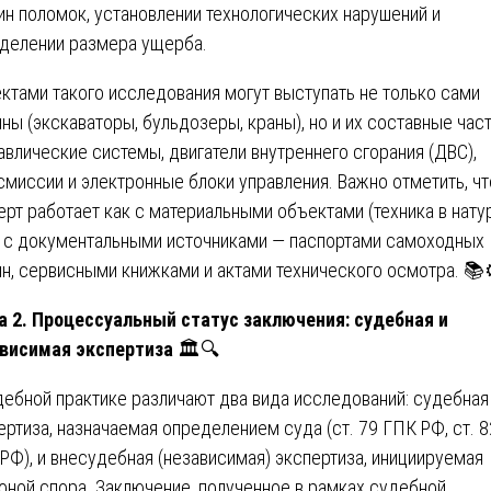
ин поломок, установлении технологических нарушений и
делении размера ущерба.
ктами такого исследования могут выступать не только сами
ны (экскаваторы, бульдозеры, краны), но и их составные част
авлические системы, двигатели внутреннего сгорания (ДВС),
смиссии и электронные блоки управления. Важно отметить, чт
ерт работает как с материальными объектами (техника в натур
и с документальными источниками — паспортами самоходных
н, сервисными книжками и актами технического осмотра. 📚
а 2. Процессуальный статус заключения: судебная и
висимая экспертиза
🏛️🔍
дебной практике различают два вида исследований: судебная
ертиза, назначаемая определением суда (ст. 79 ГПК РФ, ст. 8
РФ), и внесудебная (независимая) экспертиза, инициируемая
оной спора. Заключение, полученное в рамках судебной