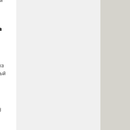
ой
а
ка
ный
В