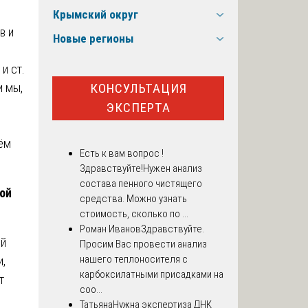
Крымский округ
в и
Новые регионы
и ст.
КОНСУЛЬТАЦИЯ
и мы,
ЭКСПЕРТА
ём
Есть к вам вопрос !
Здравствуйте!Нужен анализ
состава пенного чистящего
ной
средства. Можно узнать
стоимость, сколько по ...
Роман Иванов
Здравствуйте.
ой
Просим Вас провести анализ
нашего теплоносителя с
и,
карбоксилатными присадками на
т
соо...
Татьяна
Нужна экспертиза ДНК