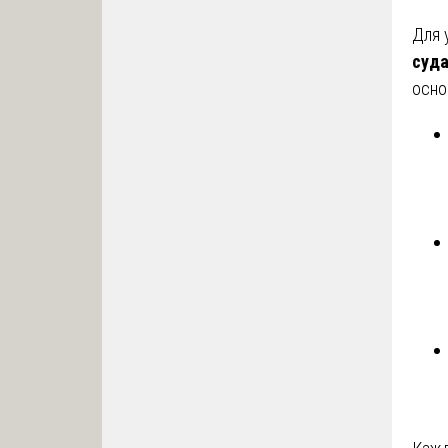
Для 
суд
осно