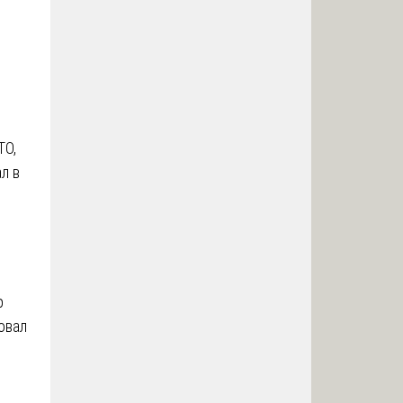
в
ТО,
л в
р
овал