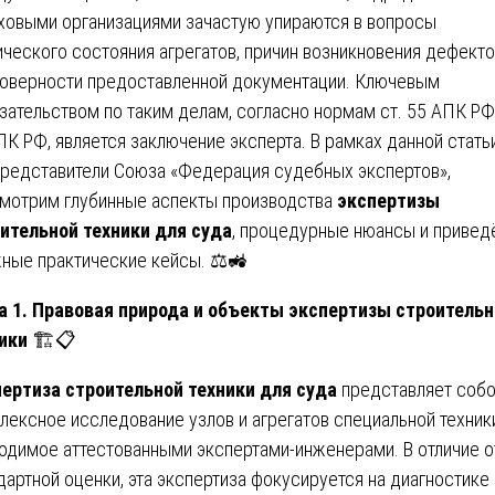
ховыми организациями зачастую упираются в вопросы
ического состояния агрегатов, причин возникновения дефекто
оверности предоставленной документации. Ключевым
зательством по таким делам, согласно нормам ст. 55 АПК РФ 
ПК РФ, является заключение эксперта. В рамках данной стать
представители Союза «Федерация судебных экспертов»,
мотрим глубинные аспекты производства
экспертизы
ительной техники для суда
, процедурные нюансы и привед
ные практические кейсы. ⚖️🚜
а 1. Правовая природа и объекты экспертизы строитель
ики
🏗️📋
ертиза строительной техники для суда
представляет соб
лексное исследование узлов и агрегатов специальной техник
одимое аттестованными экспертами-инженерами. В отличие о
дартной оценки, эта экспертиза фокусируется на диагностике