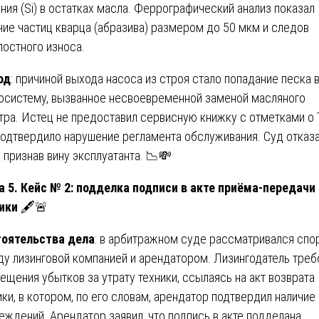
ния (Si) в остатках масла. Феррографический анализ показал
чие частиц кварца (абразива) размером до 50 мкм и следов
лостного износа.
од
: причиной выхода насоса из строя стало попадание песка 
осистему, вызванное несвоевременной заменой масляного
тра. Истец не предоставил сервисную книжку с отметками о 
подтвердило нарушение регламента обслуживания. Суд отказа
, признав вину эксплуатанта. 📉💸
а 5. Кейс № 2: подделка подписи в акте приёма-передачи
ики
🖋️🚨
оятельства дела
: в арбитражном суде рассматривался спо
у лизинговой компанией и арендатором. Лизингодатель треб
ещения убытков за утрату техники, ссылаясь на акт возврата
ики, в котором, по его словам, арендатор подтвердил наличие
еждений. Арендатор заявил, что подпись в акте подделана.