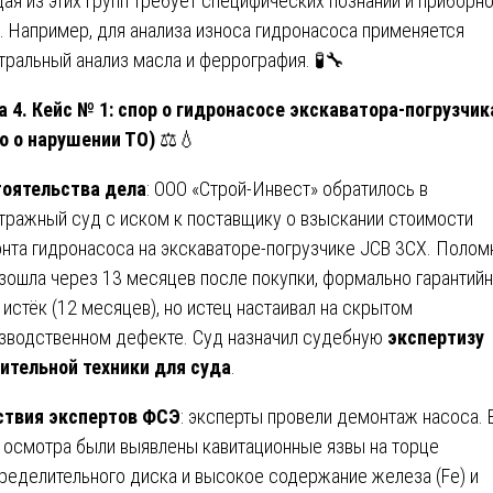
ая из этих групп требует специфических познаний и приборн
. Например, для анализа износа гидронасоса применяется
тральный анализ масла и феррография. 🧪🔧
а 4. Кейс № 1: спор о гидронасосе экскаватора-погрузчик
о о нарушении ТО)
⚖️💧
оятельства дела
: ООО «Строй-Инвест» обратилось в
тражный суд с иском к поставщику о взыскании стоимости
нта гидронасоса на экскаваторе-погрузчике JCB 3CX. Полом
зошла через 13 месяцев после покупки, формально гарантий
 истёк (12 месяцев), но истец настаивал на скрытом
зводственном дефекте. Суд назначил судебную
экспертизу
ительной техники для суда
.
ствия экспертов ФСЭ
: эксперты провели демонтаж насоса. 
 осмотра были выявлены кавитационные язвы на торце
ределительного диска и высокое содержание железа (Fe) и