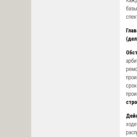
Кажд
базы
спек
Глав
(дел
Обст
арби
ремо
прои
срок
прои
стро
Дей
ходе
расп