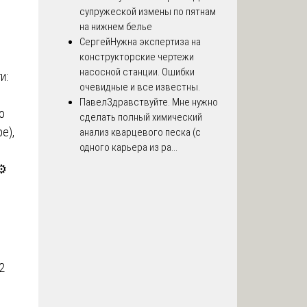
супружеской измены по пятнам
на нижнем белье
Сергей
Нужна экспертиза на
конструкторские чертежи
насосной станции. Ошибки
и:
очевидные и все известны.
Павел
Здравствуйте. Мне нужно
о
сделать полный химический
е),
анализ кварцевого песка (с
одного карьера из ра...
⚙️
2