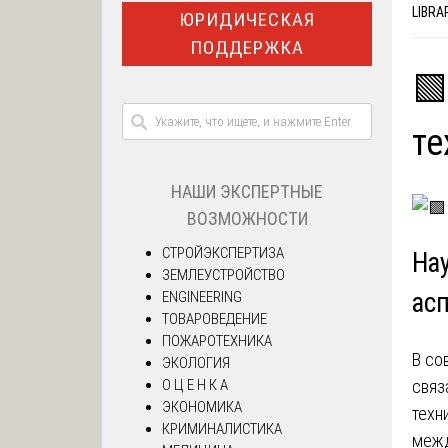
LIBRA
ЮРИДИЧЕСКАЯ
ПОДДЕРЖКА
🟩
те
НАШИ ЭКСПЕРТНЫЕ
ВОЗМОЖНОСТИ
СТРОЙЭКСПЕРТИЗА
На
ЗЕМЛЕУСТРОЙСТВО
ас
ENGINEERING
ТОВАРОВЕДЕНИЕ
ПОЖАРОТЕХНИКА
В со
ЭКОЛОГИЯ
О Ц Е Н К А
связ
ЭКОНОМИКА
техн
КРИМИНАЛИСТИКА
межд