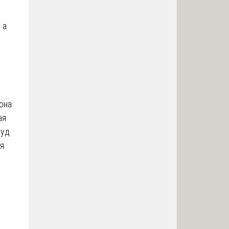
 а
 она
ая
суд
ья