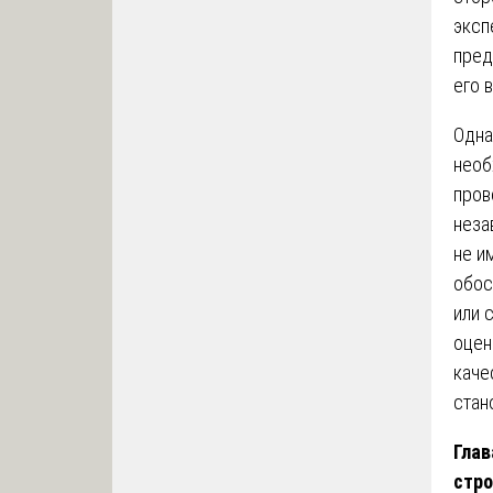
эксп
пред
его 
Одна
необ
пров
неза
не и
обос
или 
оцен
каче
стан
Глав
стро