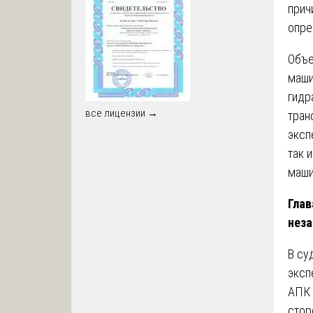
прич
опре
Объе
маши
гидр
все лицензии →
тран
эксп
так 
маши
Глав
неза
В су
эксп
АПК 
стор