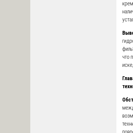
крем
нали
уста
Выв
гидр
филь
что 
иске
Глав
техн
Обст
межд
возм
техн
повр