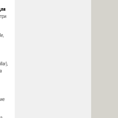
для
три
le,
lar),
а
кие