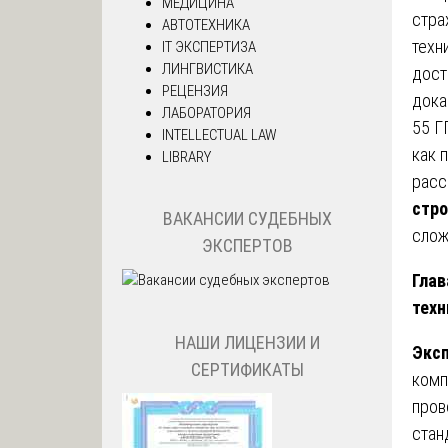
МЕДИЦИНА
стра
АВТОТЕХНИКА
техн
IT ЭКСПЕРТИЗА
ЛИНГВИСТИКА
дост
РЕЦЕНЗИЯ
дока
ЛАБОРАТОРИЯ
55 Г
INTELLECTUAL LAW
как 
LIBRARY
расс
стро
ВАКАНСИИ СУДЕБНЫХ
слож
ЭКСПЕРТОВ
Глав
техн
НАШИ ЛИЦЕНЗИИ И
Эксп
СЕРТИФИКАТЫ
комп
пров
стан