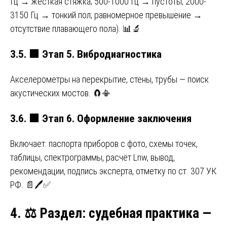
Гц → жёсткая стяжка; 500-1000 Гц → пустоты; 2000-
3150 Гц → тонкий пол; равномерное превышение →
отсутствие плавающего пола). 📊🔬
3.5.
🟩
Этап 5. Вибродиагностика
Акселерометры на перекрытие, стены, трубы — поиск
акустических мостов. 🧲📳
3.6.
🟩
Этап 6. Оформление заключения
Включает: паспорта приборов с фото, схемы точек,
таблицы, спектрограммы, расчёт Lnw, вывод,
рекомендации, подпись эксперта, отметку по ст. 307 УК
РФ. 📄🖊️✅
4.
⚖️
Раздел: судебная практика —