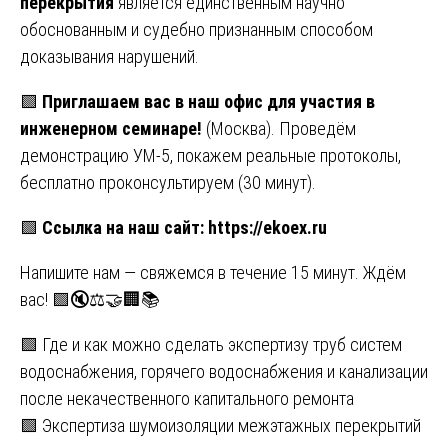
перекрытия
является единственным научно
обоснованным и судебно признанным способом
доказывания нарушений.
🟩
Приглашаем вас в наш офис для участия в
инженерном семинаре!
(Москва). Проведём
демонстрацию УМ-5, покажем реальные протоколы,
бесплатно проконсультируем (30 минут).
🟩
Ссылка на наш сайт:
https://ekoex.ru
Напишите нам — свяжемся в течение 15 минут. Ждём
вас! 🟩🔇⚖️🤝🏢📚
Навигация
🟩 Где и как можно сделать экспертизу труб систем
водоснабжения, горячего водоснабжения и канализации
по
после некачественного капитального ремонта
записям
🟩 Экспертиза шумоизоляции межэтажных перекрытий