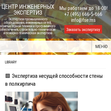
Skip
ЦЕНТР ИНЖЕНЕРНЫХ
Мы работаем до 18-00!
to
ЭКСПЕРТИЗ
+7 (495) 666-5-666
content
Экспертиза промышленного
info@fse.ms
оборудования, инженерных сетей,
компьютерной техники и программного
Заказать экспертизу
обеспечения, строительно-техническая
и пожарно-техническая экспертиза
МЕНЮ
LIBRARY
🟩 Экспертиза несущей способности стены
в полкирпича