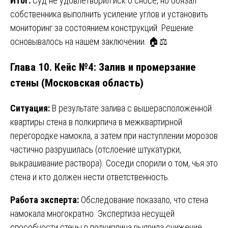
Итог:
Суд не удовлетворил иск о сносе, но обязал
собственника выполнить усиление углов и установить
мониторинг за состоянием конструкций. Решение
основывалось на нашем заключении. 🏠⚖️
Глава 10. Кейс №4: Залив и промерзание
стены (Московская область)
Ситуация:
В результате залива с вышерасположенной
квартиры стена в полкирпича в межквартирной
перегородке намокла, а затем при наступлении морозов
частично разрушилась (отслоение штукатурки,
выкрашивание раствора). Соседи спорили о том, чья это
стена и кто должен нести ответственность.
Работа эксперта:
Обследование показало, что стена
намокала многократно. Экспертиза несущей
способности стены в полкирпича выявила снижение