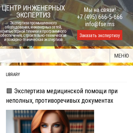
Skip
ЦЕНТР ИНЖЕНЕРНЫХ
Мы на связи!
to
ЭКСПЕРТИЗ
+7 (495) 666-5-666
content
Экспертиза промышленного
info@fse.ms
оборудования, инженерных сетей,
компьютерной техники и программного
Заказать экспертизу
обеспечения, строительно-техническая
и пожарно-техническая экспертиза
МЕНЮ
LIBRARY
🟩 Экспертиза медицинской помощи при
неполных, противоречивых документах