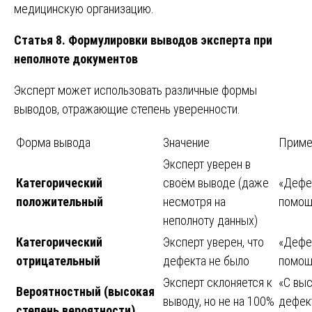
медицинскую организацию.
Статья 8. Формулировки выводов эксперта при
неполноте документов
Эксперт может использовать различные формы
выводов, отражающие степень уверенности.
Форма вывода
Значение
Прим
Эксперт уверен в
Категорический
своём выводе (даже
«Дефе
положительный
несмотря на
помощ
неполноту данных)
Категорический
Эксперт уверен, что
«Дефе
отрицательный
дефекта не было
помощ
Эксперт склоняется к
«С выс
Вероятностный (высокая
выводу, но не на 100%
дефек
степень вероятности)