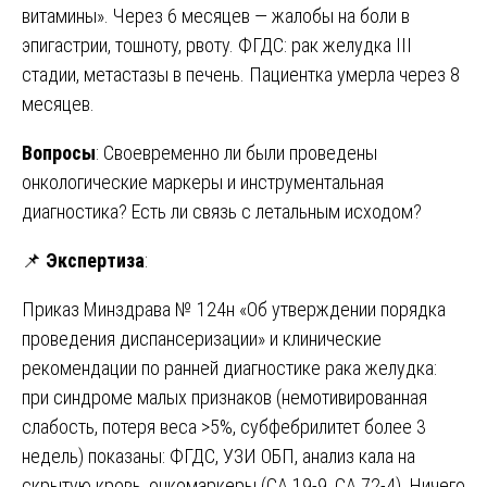
витамины». Через 6 месяцев — жалобы на боли в
эпигастрии, тошноту, рвоту. ФГДС: рак желудка III
стадии, метастазы в печень. Пациентка умерла через 8
месяцев.
Вопросы
: Своевременно ли были проведены
онкологические маркеры и инструментальная
диагностика? Есть ли связь с летальным исходом?
📌
Экспертиза
:
Приказ Минздрава № 124н «Об утверждении порядка
проведения диспансеризации» и клинические
рекомендации по ранней диагностике рака желудка:
при синдроме малых признаков (немотивированная
слабость, потеря веса >5%, субфебрилитет более 3
недель) показаны: ФГДС, УЗИ ОБП, анализ кала на
скрытую кровь, онкомаркеры (CA 19-9, СА 72-4). Ничего