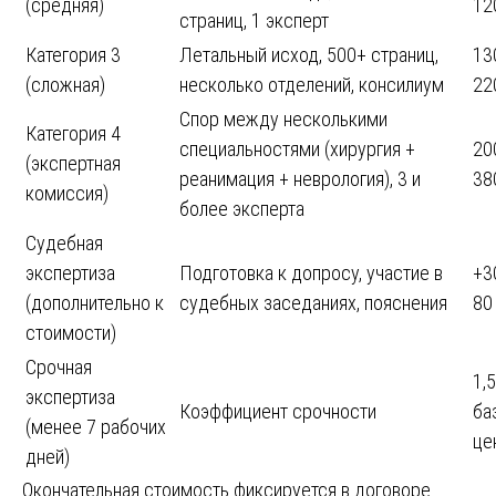
(средняя)
12
страниц, 1 эксперт
Категория 3
Летальный исход, 500+ страниц,
13
(сложная)
несколько отделений, консилиум
22
Спор между несколькими
Категория 4
специальностями (хирургия +
20
(экспертная
реанимация + неврология), 3 и
38
комиссия)
более эксперта
Судебная
экспертиза
Подготовка к допросу, участие в
+3
(дополнительно к
судебных заседаниях, пояснения
80
стоимости)
Срочная
1,5
экспертиза
Коэффициент срочности
ба
(менее 7 рабочих
це
дней)
Окончательная стоимость фиксируется в договоре