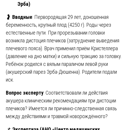
Эрба)
🤰
Вводные
: Первородящая 29 лет, доношенная
беременность, крупный плод (4250 г). Роды через
естественные пути. При прорезывании головки
возникла дистоция плечиков (затруднение выведения
плечевого пояса). Врач применил приём Кристеллера
(давление на дно матки) и сильную тракцию за головку.
Ребёнок родился с вялым параличом левой руки
(акушерский парез Эрба-Дюшенна). Родители подали
иск.
Вопрос эксперту
: Соответствовали ли действия
акушера клиническим рекомендациям при дистоции
плечиков? Имеется ли причинно-следственная связь
между действиями и травмой новорождённого?
📌
Экспертиза (АНО «Центр медицинских