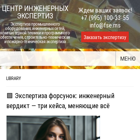
Skip
ЦЕНТР ИНЖЕНЕРНЫХ
Ждем ваших заявок!
to
ЭКСПЕРТИЗ
+7 (995) 100-33-55
content
Экспертиза промышленного
info@fse.ms
оборудования, инженерных сетей,
компьютерной техники и программного
Заказать экспертизу
обеспечения, строительно-техническая
и пожарно-техническая экспертиза
МЕНЮ
LIBRARY
🟩 Экспертиза форсунок: инженерный
вердикт — три кейса, меняющие всё