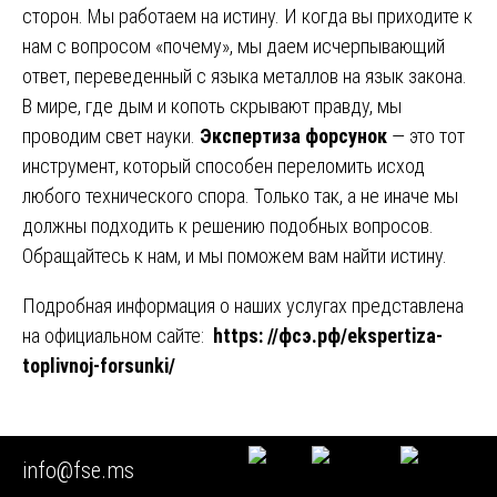
сторон. Мы работаем на истину. И когда вы приходите к
нам с вопросом «почему», мы даем исчерпывающий
ответ, переведенный с языка металлов на язык закона.
В мире, где дым и копоть скрывают правду, мы
проводим свет науки.
Экспертиза форсунок
— это тот
инструмент, который способен переломить исход
любого технического спора. Только так, а не иначе мы
должны подходить к решению подобных вопросов.
Обращайтесь к нам, и мы поможем вам найти истину.
Подробная информация о наших услугах представлена
на официальном сайте:
https: //фсэ.рф/ekspertiza-
toplivnoj-forsunki/
Навигация
🟩 Судебно-инженерная экспертиза топливной
info@fse.ms
форсунки автомобиля: полный анализ причин