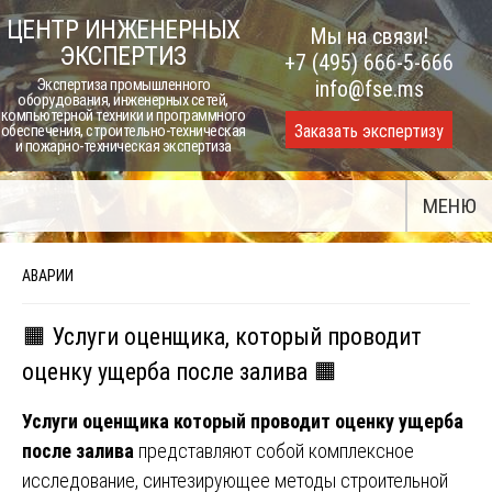
Skip
ЦЕНТР ИНЖЕНЕРНЫХ
Мы на связи!
to
ЭКСПЕРТИЗ
+7 (495) 666-5-666
content
Экспертиза промышленного
info@fse.ms
оборудования, инженерных сетей,
компьютерной техники и программного
Заказать экспертизу
обеспечения, строительно-техническая
и пожарно-техническая экспертиза
МЕНЮ
АВАРИИ
🟧 Услуги оценщика, который проводит
оценку ущерба после залива 🟧
Услуги оценщика который проводит оценку ущерба
после залива
представляют собой комплексное
исследование, синтезирующее методы строительной