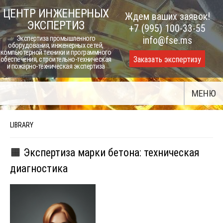
Skip
ЦЕНТР ИНЖЕНЕРНЫХ
Ждем ваших заявок!
to
ЭКСПЕРТИЗ
+7 (995) 100-33-55
content
Экспертиза промышленного
info@fse.ms
оборудования, инженерных сетей,
компьютерной техники и программного
Заказать экспертизу
обеспечения, строительно-техническая
и пожарно-техническая экспертиза
МЕНЮ
LIBRARY
🟧 Экспертиза марки бетона: техническая
диагностика