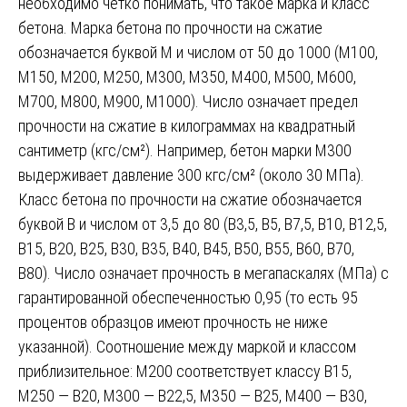
необходимо чётко понимать, что такое марка и класс
бетона. Марка бетона по прочности на сжатие
обозначается буквой М и числом от 50 до 1000 (М100,
М150, М200, М250, М300, М350, М400, М500, М600,
М700, М800, М900, М1000). Число означает предел
прочности на сжатие в килограммах на квадратный
сантиметр (кгс/см²). Например, бетон марки М300
выдерживает давление 300 кгс/см² (около 30 МПа).
Класс бетона по прочности на сжатие обозначается
буквой В и числом от 3,5 до 80 (В3,5, В5, В7,5, В10, В12,5,
В15, В20, В25, В30, В35, В40, В45, В50, В55, В60, В70,
В80). Число означает прочность в мегапаскалях (МПа) с
гарантированной обеспеченностью 0,95 (то есть 95
процентов образцов имеют прочность не ниже
указанной). Соотношение между маркой и классом
приблизительное: М200 соответствует классу В15,
М250 — В20, М300 — В22,5, М350 — В25, М400 — В30,