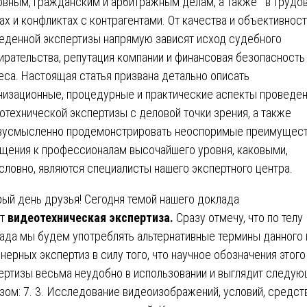
овным, гражданским и арбитражным делам, а также в трудо
ах и конфликтах с контрагентами. От качества и объективнос
еденной экспертизы напрямую зависят исход судебного
ирательства, репутация компании и финансовая безопасность
еса. Настоящая статья призвана детально описать
низационные, процедурные и практические аспекты проведе
отехнической экспертизы с деловой точки зрения, а также
усмысленно продемонстрировать неоспоримые преимущес
щения к профессионалам высочайшего уровня, каковыми,
словно, являются специалисты нашего экспертного центра.
ый день друзья! Сегодня темой нашего доклада
ет
видеотехническая экспертиза.
Сразу отмечу, что по телу
ада мы будем употреблять альтернативные термины данного 
нерных экспертиз в силу того, что научное обозначения этого
ертизы весьма неудобно в использовании и выглядит следу
зом: 7. 3. Исследование видеоизображений, условий, средств