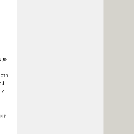
 для
асто
ой
ых
и и