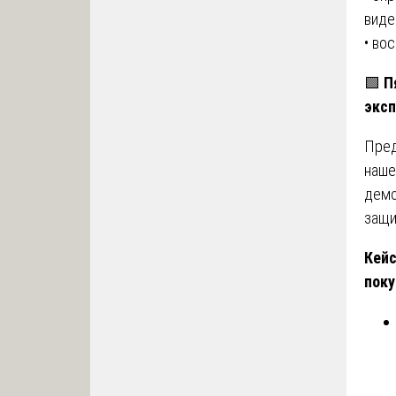
виде
• во
🟩
П
эксп
Пред
наше
демо
защи
Кейс
поку