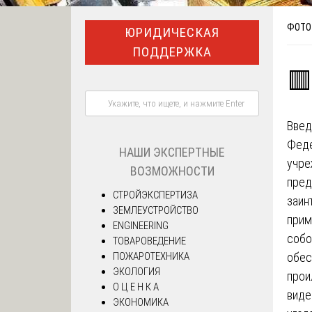
ФОТО 
ЮРИДИЧЕСКАЯ
ПОДДЕРЖКА
🟥
Введ
Феде
НАШИ ЭКСПЕРТНЫЕ
учре
ВОЗМОЖНОСТИ
пред
СТРОЙЭКСПЕРТИЗА
заин
ЗЕМЛЕУСТРОЙСТВО
прим
ENGINEERING
соб
ТОВАРОВЕДЕНИЕ
ПОЖАРОТЕХНИКА
обес
ЭКОЛОГИЯ
прои
О Ц Е Н К А
виде
ЭКОНОМИКА