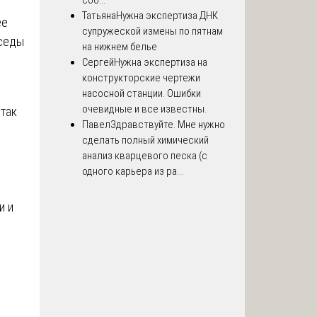
соо...
Татьяна
Нужна экспертиза ДНК
ее
супружеской измены по пятнам
еседы
на нижнем белье
Сергей
Нужна экспертиза на
конструкторские чертежи
насосной станции. Ошибки
очевидные и все известны.
 так
Павел
Здравствуйте. Мне нужно
сделать полный химический
анализ кварцевого песка (с
одного карьера из ра...
и и