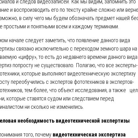
риалов и следов видеозаписей. Как мы видим, запомнить это
ание и воспроизводить его по тексту крайне сложно или верн
зможно, в силу чего мы будем обозначать предмет нашей б
е простыми и понятными всем и каждому терминами.
мом начале следует заметить, что появление данного вида
ертизы связано исключительно с переходом земного шара на
ваемую «цифру», то есть до недавнего времени данного вида
ертиз попросту не существовало. Полагаю, что все эксперты-
отехники, которые выполняют видеотехническую экспертизу
осту переобучились с экспертов фототехников в экспертов-
отехников, тем более, что объект исследования, а также цел
чи, которые ставятся судом или следствием перед
иналистом ни сколько не изменились.
еловая необходимость видеотехнической экспертизы
понимания того, почему
видеотехническая экспертиза