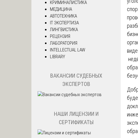
угол
КРИМИНАЛИСТИКА
спор
МЕДИЦИНА
АВТОТЕХНИКА
пров
IT ЭКСПЕРТИЗА
разб
ЛИНГВИСТИКА
бизн
РЕЦЕНЗИЯ
орга
ЛАБОРАТОРИЯ
INTELLECTUAL LAW
виде
LIBRARY
недв
обра
безу
ВАКАНСИИ СУДЕБНЫХ
ЭКСПЕРТОВ
Добр
буд
докл
НАШИ ЛИЦЕНЗИИ И
инже
СЕРТИФИКАТЫ
эксп
обра