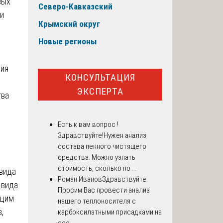
вых
Северо-Кавказский
ти
Крымский округ
Новые регионы
ния
КОНСУЛЬТАЦИЯ
ЭКСПЕРТА
тва
Есть к вам вопрос !
Здравствуйте!Нужен анализ
состава пенного чистящего
средства. Можно узнать
стоимость, сколько по ...
вида
Роман Иванов
Здравствуйте.
 вида
Просим Вас провести анализ
ющим
нашего теплоносителя с
,
карбоксилатными присадками на