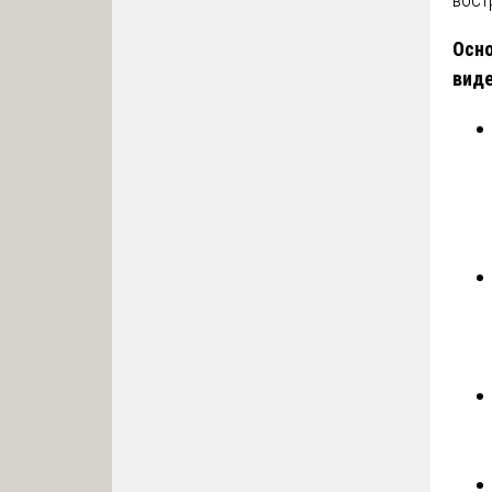
Осн
виде