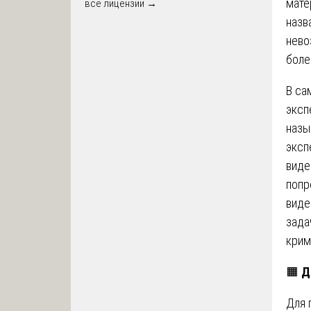
мате
все лицензии →
назв
нево
боле
В са
эксп
назы
эксп
виде
попр
виде
зада
крим
🟧
Д
Для 