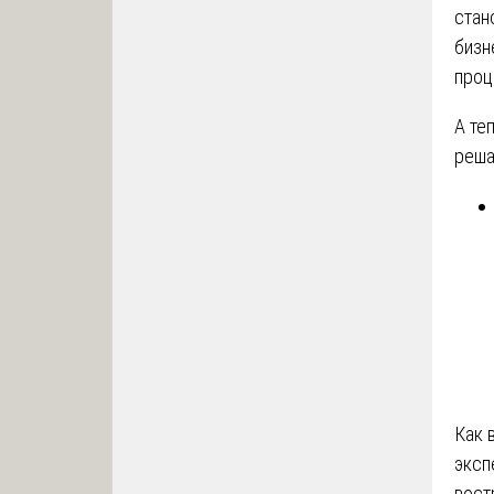
стан
бизн
проц
А те
реша
Как 
эксп
вост