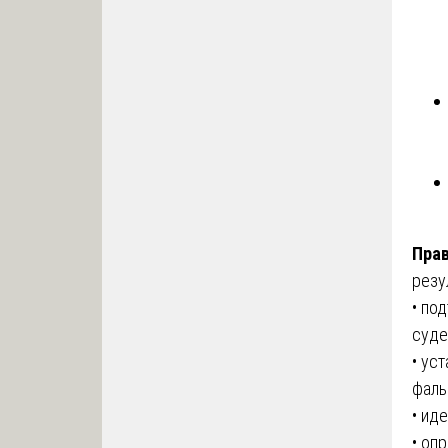
Прав
резу
• по
суде
• ус
фаль
• ид
• оп