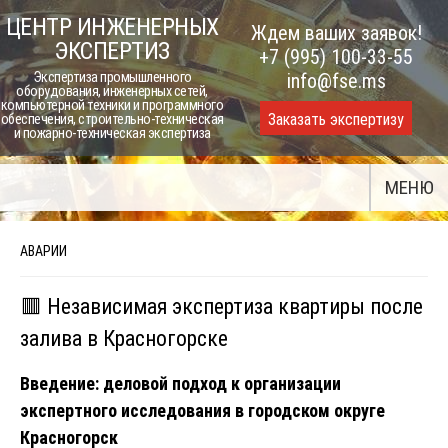
Skip
ЦЕНТР ИНЖЕНЕРНЫХ
Ждем ваших заявок!
to
ЭКСПЕРТИЗ
+7 (995) 100-33-55
content
Экспертиза промышленного
info@fse.ms
оборудования, инженерных сетей,
компьютерной техники и программного
Заказать экспертизу
обеспечения, строительно-техническая
и пожарно-техническая экспертиза
МЕНЮ
АВАРИИ
🟥 Независимая экспертиза квартиры после
залива в Красногорске
Введение: деловой подход к организации
экспертного исследования в городском округе
Красногорск