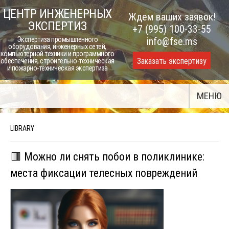
Skip
ЦЕНТР ИНЖЕНЕРНЫХ
Ждем ваших заявок!
to
ЭКСПЕРТИЗ
+7 (995) 100-33-55
content
Экспертиза промышленного
info@fse.ms
оборудования, инженерных сетей,
компьютерной техники и программного
Заказать экспертизу
обеспечения, строительно-техническая
и пожарно-техническая экспертиза
МЕНЮ
LIBRARY
🟥 Можно ли снять побои в поликлинике:
места фиксации телесных повреждений