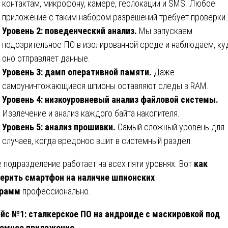
контактам, микрофону, камере, геолокации и SMS. Любое
приложение с таким набором разрешений требует проверки.
Уровень 2: поведенческий анализ.
Мы запускаем
подозрительное ПО в изолированной среде и наблюдаем, ку
оно отправляет данные.
Уровень 3: дамп оперативной памяти.
Даже
самоуничтожающиеся шпионы оставляют следы в RAM.
Уровень 4: низкоуровневый анализ файловой системы.
Извлечение и анализ каждого байта накопителя.
Уровень 5: анализ прошивки.
Самый сложный уровень для
случаев, когда вредонос вшит в системный раздел.
 подразделение работает на всех пяти уровнях. Вот
как
ерить смартфон на наличие шпионских
грамм
профессионально.
йс №1: сталкерское ПО на андроиде с маскировкой под
темное приложение