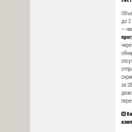
Объе
до 2
— чи
про
чере
обна
отсу
отпр
скри
за 2
деак
пере
❎
Ке
клип