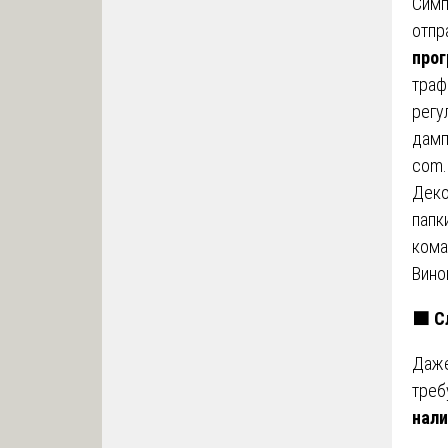
Симп
отпр
про
траф
регу
дамп
com.
Деко
папк
кома
Вино
🟧
С
Даже
треб
нали