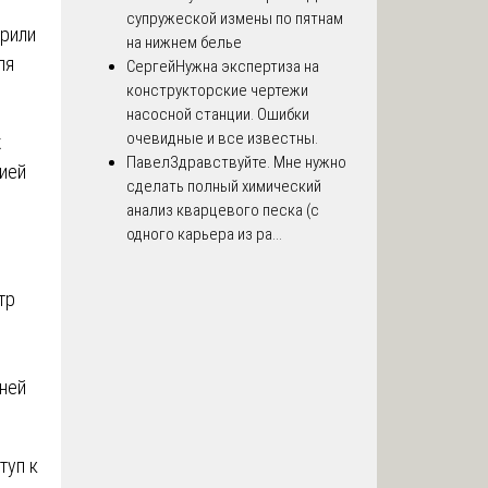
супружеской измены по пятнам
дрили
на нижнем белье
ля
Сергей
Нужна экспертиза на
конструкторские чертежи
насосной станции. Ошибки
очевидные и все известны.
к
Павел
Здравствуйте. Мне нужно
ией
сделать полный химический
анализ кварцевого песка (с
одного карьера из ра...
тр
вней
туп к