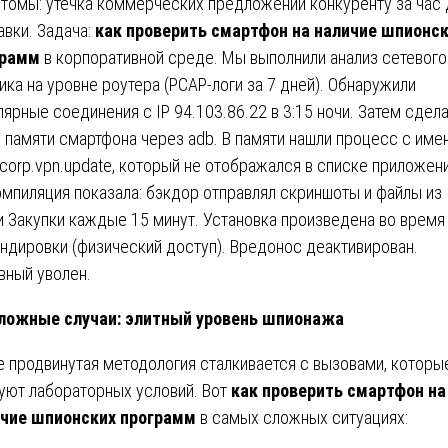
томы: утечка коммерческих предложений конкуренту за час 
авки. Задача:
как проверить смартфон на наличие шпионс
грамм
в корпоративной среде. Мы выполнили анализ сетевого
ика на уровне роутера (PCAP-логи за 7 дней). Обнаружили
лярные соединения с IP 94.103.86.22 в 3:15 ночи. Затем сдел
 памяти смартфона через adb. В памяти нашли процесс с име
corp.vpn.update, который не отображался в списке приложени
мпиляция показала: бэкдор отправлял скриншоты и файлы из
и Закупки каждые 15 минут. Установка произведена во время
ндировки (физический доступ). Вредонос деактивирован.
вный уволен.
ложные случаи: элитный уровень шпионажа
 продвинутая методология сталкивается с вызовами, которы
уют лабораторных условий. Вот
как проверить смартфон на
чие шпионских программ
в самых сложных ситуациях: