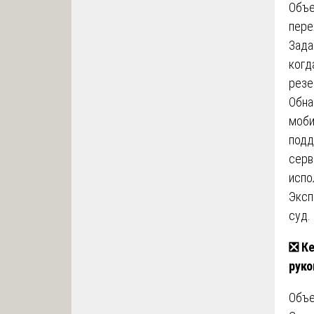
Объе
пере
Зада
когд
резе
Обна
моби
подд
серв
испо
Эксп
суд.
❎
Ке
руко
Объе