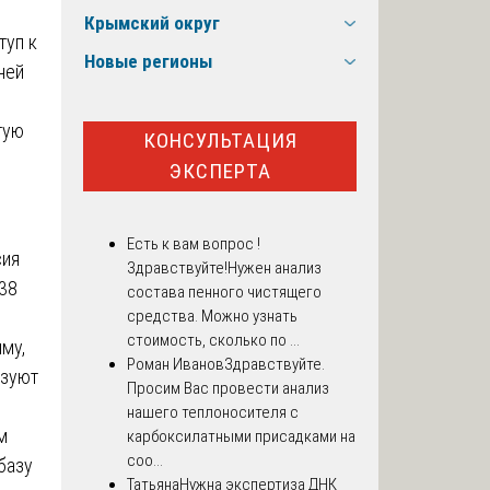
Крымский округ
туп к
Новые регионы
ней
тую
КОНСУЛЬТАЦИЯ
ЭКСПЕРТА
Есть к вам вопрос !
сия
Здравствуйте!Нужен анализ
138
состава пенного чистящего
средства. Можно узнать
стоимость, сколько по ...
му,
Роман Иванов
Здравствуйте.
ьзуют
Просим Вас провести анализ
нашего теплоносителя с
м
карбоксилатными присадками на
соо...
базу
Татьяна
Нужна экспертиза ДНК