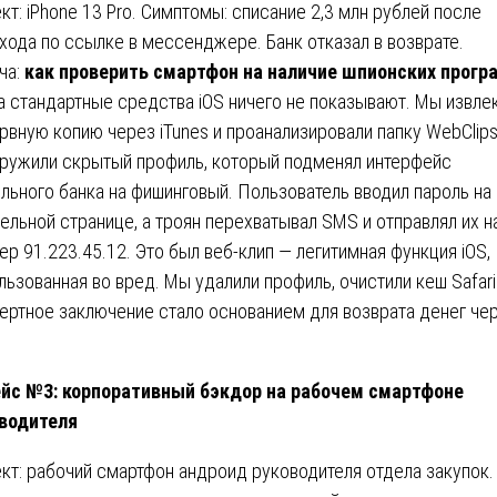
кт: iPhone 13 Pro. Симптомы: списание 2,3 млн рублей после
хода по ссылке в мессенджере. Банк отказал в возврате.
ча:
как проверить смартфон на наличие шпионских прогр
а стандартные средства iOS ничего не показывают. Мы извле
рвную копию через iTunes и проанализировали папку WebClips
ружили скрытый профиль, который подменял интерфейс
льного банка на фишинговый. Пользователь вводил пароль на
ельной странице, а троян перехватывал SMS и отправлял их н
ер 91.223.45.12. Это был веб-клип — легитимная функция iOS,
льзованная во вред. Мы удалили профиль, очистили кеш Safari
ертное заключение стало основанием для возврата денег че
йс №3: корпоративный бэкдор на рабочем смартфоне
водителя
кт: рабочий смартфон андроид руководителя отдела закупок.