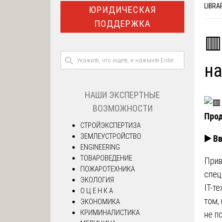
LIBRA
ЮРИДИЧЕСКАЯ
ПОДДЕРЖКА
🟥
на
НАШИ ЭКСПЕРТНЫЕ
ВОЗМОЖНОСТИ
Прод
СТРОЙЭКСПЕРТИЗА
ЗЕМЛЕУСТРОЙСТВО
▶️
Вв
ENGINEERING
ТОВАРОВЕДЕНИЕ
Прив
ПОЖАРОТЕХНИКА
спец
ЭКОЛОГИЯ
IT-т
О Ц Е Н К А
том,
ЭКОНОМИКА
КРИМИНАЛИСТИКА
не п