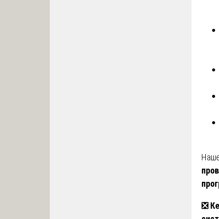
Наше
пров
про
❎
Ке
сис