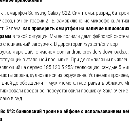
кт: смартфон Samsung Galaxy S22. Симптомы: разряд батареи
 часов, ночной трафик 2 ГБ, самовключение микрофона. Антив
ст. Задача:
как проверить смартфон на наличие шпионски
грамм
в такой ситуации. Мы выполнили дамп файловой систе
з специальный загрузчик. В директории /system/priv-app
ружили apk-файл с именем com.android.providers.downloads.ui
тствующий в эталонной прошивке. При декомпиляции выявлен 
авляющий на сервер 185.130.5.253: геолокацию каждые 5 мин
ншоты экрана, аудиозаписи из окружения. Установка произве
8 дней до обращения — муж «помогал настраивать облако». 
тивировали вредонос, переустановили прошивку. Заключение
дано в суд.
йс №2: банковский троян на айфоне с использованием ве
а