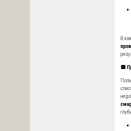
В ка
пров
резу
🟨
Пр
Поль
спис
недо
смар
глуб