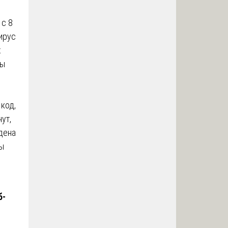
 с 8
ирус
х
мы
,
код,
ут,
дена
Мы
б-