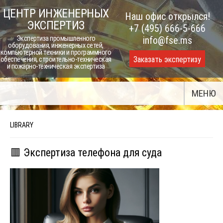
Skip
ЦЕНТР ИНЖЕНЕРНЫХ
Наш офис открылся!
to
ЭКСПЕРТИЗ
+7 (495) 666-5-666
content
Экспертиза промышленного
info@fse.ms
оборудования, инженерных сетей,
компьютерной техники и программного
Заказать экспертизу
обеспечения, строительно-техническая
и пожарно-техническая экспертиза
МЕНЮ
LIBRARY
🟥 Экспертиза телефона для суда