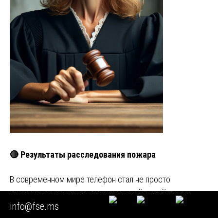
🔴 Результаты расследования пожара
В современном мире телефон стал не просто
средством связи, а хранилищем всей нашей жизни:
личная переписка, фотографии, …
info@fse.ms