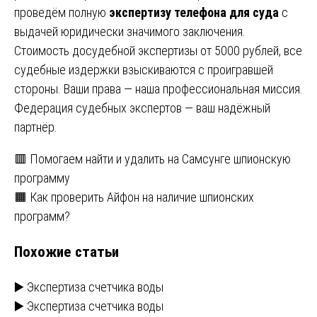
проведём полную
экспертизу телефона для суда
с
выдачей юридически значимого заключения.
Стоимость досудебной экспертизы от 5000 рублей, все
судебные издержки взыскиваются с проигравшей
стороны. Ваши права — наша профессиональная миссия.
Федерация судебных экспертов — ваш надёжный
партнёр.
Навигация
🟥 Помогаем найти и удалить на Самсунге шпионскую
программу
по
🟧 Как проверить Айфон на наличие шпионских
записям
программ?
Похожие статьи
▶️ Экспертиза счетчика воды
▶️ Экспертиза счетчика воды