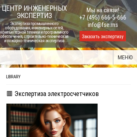
Skip
ЦЕНТР ИНЖЕНЕРНЫХ
Мы на связи!
to
ЭКСПЕРТИЗ
+7 (495) 666-5-666
content
Экспертиза промышленного
info@fse.ms
оборудования, инженерных сетей,
компьютерной техники и программного
Заказать экспертизу
обеспечения, строительно-техническая
и пожарно-техническая экспертиза
МЕНЮ
LIBRARY
🟥 Экспертиза электросчетчиков