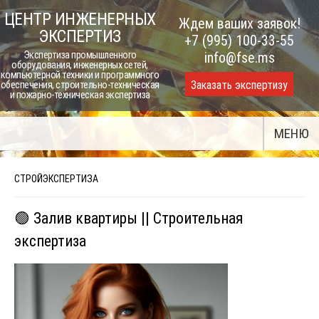
Skip
ЦЕНТР ИНЖЕНЕРНЫХ
Ждем ваших заявок!
to
ЭКСПЕРТИЗ
+7 (995) 100-33-55
content
Экспертиза промышленного
info@fse.ms
оборудования, инженерных сетей,
компьютерной техники и программного
Заказать экспертизу
обеспечения, строительно-техническая
и пожарно-техническая экспертиза
МЕНЮ
СТРОЙЭКСПЕРТИЗА
🟢 Залив квартиры || Строительная
экспертиза