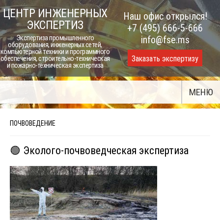
Skip
ЦЕНТР ИНЖЕНЕРНЫХ
Наш офис открылся!
to
ЭКСПЕРТИЗ
+7 (495) 666-5-666
content
Экспертиза промышленного
info@fse.ms
оборудования, инженерных сетей,
компьютерной техники и программного
Заказать экспертизу
обеспечения, строительно-техническая
и пожарно-техническая экспертиза
МЕНЮ
ПОЧВОВЕДЕНИЕ
🟢 Эколого-почвоведческая экспертиза