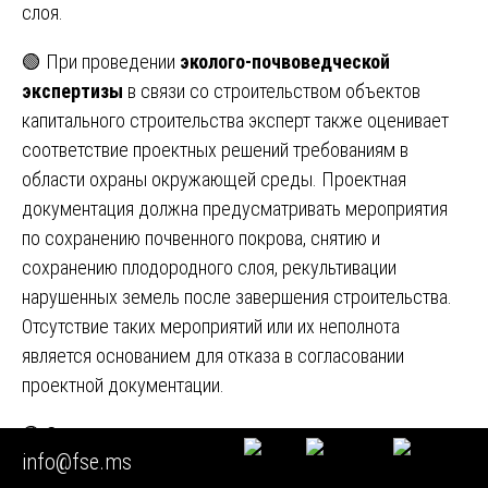
слоя.
🟢 При проведении
эколого-почвоведческой
экспертизы
в связи со строительством объектов
капитального строительства эксперт также оценивает
соответствие проектных решений требованиям в
области охраны окружающей среды. Проектная
документация должна предусматривать мероприятия
по сохранению почвенного покрова, снятию и
сохранению плодородного слоя, рекультивации
нарушенных земель после завершения строительства.
Отсутствие таких мероприятий или их неполнота
является основанием для отказа в согласовании
проектной документации.
🟢
Эколого-почвоведческая экспертиза при
info@fse.ms
выявлении несанкционированных свалок