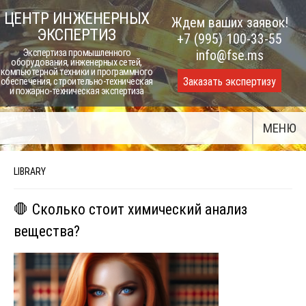
Skip
ЦЕНТР ИНЖЕНЕРНЫХ
Ждем ваших заявок!
to
ЭКСПЕРТИЗ
+7 (995) 100-33-55
content
Экспертиза промышленного
info@fse.ms
оборудования, инженерных сетей,
компьютерной техники и программного
Заказать экспертизу
обеспечения, строительно-техническая
и пожарно-техническая экспертиза
МЕНЮ
LIBRARY
🛑 Сколько стоит химический анализ
вещества?