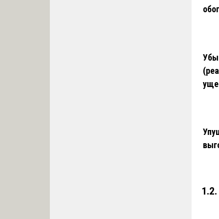
обо
Убы
(ре
уще
Упу
выг
1.2