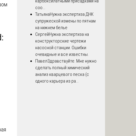
карбоксилатными присадками на
вом
соо...
Татьяна
Нужна экспертиза ДНК
супружеской измены по пятнам
на нижнем белье
Сергей
Нужна экспертиза на
:
конструкторские чертежи
насосной станции. Ошибки
очевидные и все известны.
Павел
Здравствуйте. Мне нужно
сделать полный химический
анализ кварцевого песка (с
одного карьера из ра...
ная