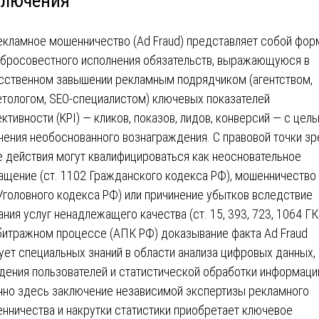
ключения
екламное мошенничество (Ad Fraud) представляет собой фор
бросовестного исполнения обязательств, выражающуюся в
сственном завышении рекламным подрядчиком (агентством,
етологом, SEO-специалистом) ключевых показателей
ктивности (KPI) — кликов, показов, лидов, конверсий — с цел
чения необоснованного вознаграждения. С правовой точки зр
е действия могут квалифицироваться как неосновательное
ащение (ст. 1102 Гражданского кодекса РФ), мошенничество 
Уголовного кодекса РФ) или причинение убытков вследствие
ания услуг ненадлежащего качества (ст. 15, 393, 723, 1064 ГК
битражном процессе (АПК РФ) доказывание факта Ad Fraud
ует специальных знаний в области анализа цифровых данных,
дения пользователей и статистической обработки информаци
но здесь заключение независимой экспертизы рекламного
нничества и накрутки статистики приобретает ключевое