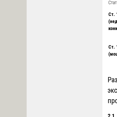
Стат
Ст.
(не
кон
Ст. 
(мо
Ра
эк
пр
2.1