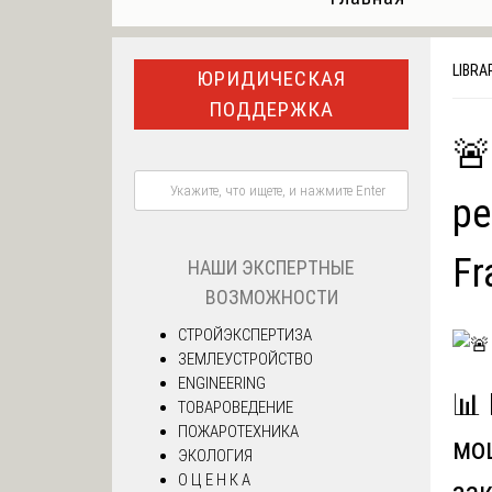
LIBRA
ЮРИДИЧЕСКАЯ
ПОДДЕРЖКА
🚨
ре
Fr
НАШИ ЭКСПЕРТНЫЕ
ВОЗМОЖНОСТИ
СТРОЙЭКСПЕРТИЗА
ЗЕМЛЕУСТРОЙСТВО
ENGINEERING
📊
ТОВАРОВЕДЕНИЕ
ПОЖАРОТЕХНИКА
мо
ЭКОЛОГИЯ
О Ц Е Н К А