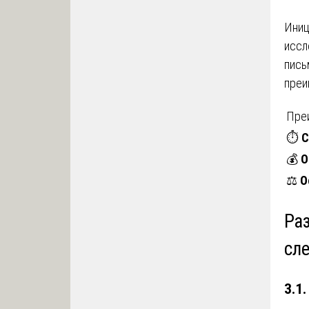
Иниц
иссл
пись
преи
Пре
⏱️
С
💰
О
⚖️
О
Ра
сл
3.1