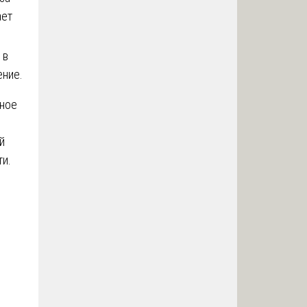
ает
 в
ние.
ное
е
й
ти.