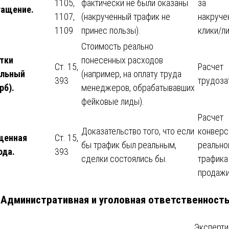
1105,
фактически не были оказаны
за
гащение.
1107,
(накрученный трафик не
накруче
1109
принес пользы).
клики/л
Стоимость реально
тки
понесенных расходов
Ст. 15,
Расчет
альный
(например, на оплату труда
393
трудоза
рб).
менеджеров, обрабатывавших
фейковые лиды).
Расчет
Доказательство того, что если
конверс
щенная
Ст. 15,
бы трафик был реальным,
реально
ода.
393
сделки состоялись бы.
трафика
продажи
. Административная и уголовная ответственност
Эксперти