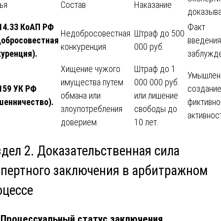
ья
Состав
Наказание
доказыв
 14.33 КоАП РФ
Факт
Недобросовестная
Штраф до 500
добросовестная
введения
конкуренция.
000 руб.
куренция).
заблужде
Хищение чужого
Штраф до 1
Умышлен
имущества путем
000 000 руб.
159 УК РФ
создани
обмана или
или лишение
шенничество).
фиктивно
злоупотребления
свободы до
активнос
доверием.
10 лет.
здел 2. Доказательственная сила
спертного заключения в арбитражном
оцессе
. Процессуальный статус заключения