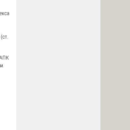
декса
(ст.
 АПК
и.
и