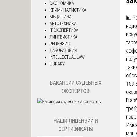
за
ЭКОНОМИКА
КРИМИНАЛИСТИКА
МЕДИЦИНА
📊 Р
АВТОТЕХНИКА
недо
IT ЭКСПЕРТИЗА
иску
ЛИНГВИСТИКА
тарг
РЕЦЕНЗИЯ
эффе
ЛАБОРАТОРИЯ
INTELLECTUAL LAW
полу
LIBRARY
таки
обог
ВАКАНСИИ СУДЕБНЫХ
159 
ЭКСПЕРТОВ
оказ
В ар
треб
пове
НАШИ ЛИЦЕНЗИИ И
Имен
СЕРТИФИКАТЫ
моше