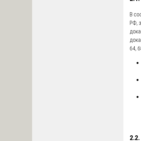
В со
РФ, 
дока
дока
64, 6
2.2