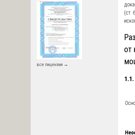
дока
(ст.
иско
Ра
от
мо
все лицензии →
1.1
Осно
Нео