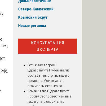
Дальневосточный
Северо-Кавказский
му
Крымский округ
Новые регионы
ью
КОНСУЛЬТАЦИЯ
ения,
ЭКСПЕРТА
(ст.
Есть к вам вопрос !
Здравствуйте!Нужен анализ
 РФ).
состава пенного чистящего
средства. Можно узнать
стоимость, сколько по ...
и.
Роман Иванов
Здравствуйте.
Просим Вас провести анализ
нашего теплоносителя с