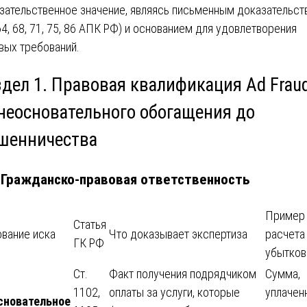
зательственное значение, являясь письменным доказательст
 64, 68, 71, 75, 86 АПК РФ) и основанием для удовлетворения
вых требований.
здел 1. Правовая квалификация Ad Fraud
 неосновательного обогащения до
шенничества
. Гражданско-правовая ответственность
Пример
Статья
вание иска
Что доказывает экспертиза
расчета
ГК РФ
убытков
Ст.
Факт получения подрядчиком
Сумма,
1102,
оплаты за услуги, которые
уплачен
сновательное