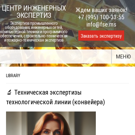
Skip
ЦЕНТР ИНЖЕНЕРНЫХ
Ждем ваших заявок!
to
ЭКСПЕРТИЗ
+7 (995) 100-33-55
content
Экспертиза промышленного
info@fse.ms
оборудования, инженерных сетей,
компьютерной техники и программного
Заказать экспертизу
обеспечения, строительно-техническая
и пожарно-техническая экспертиза
МЕНЮ
LIBRARY
🔬 Техническая экспертизы
технологической линии (конвейера)