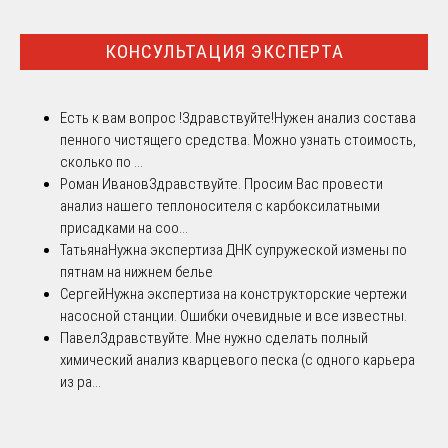
КОНСУЛЬТАЦИЯ ЭКСПЕРТА
Есть к вам вопрос !
Здравствуйте!Нужен анализ состава
пенного чистящего средства. Можно узнать стоимость,
сколько по ...
Роман Иванов
Здравствуйте. Просим Вас провести
анализ нашего теплоносителя с карбоксилатными
присадками на соо...
Татьяна
Нужна экспертиза ДНК супружеской измены по
пятнам на нижнем белье
Сергей
Нужна экспертиза на конструкторские чертежи
насосной станции. Ошибки очевидные и все известны.
Павел
Здравствуйте. Мне нужно сделать полный
химический анализ кварцевого песка (с одного карьера
из ра...