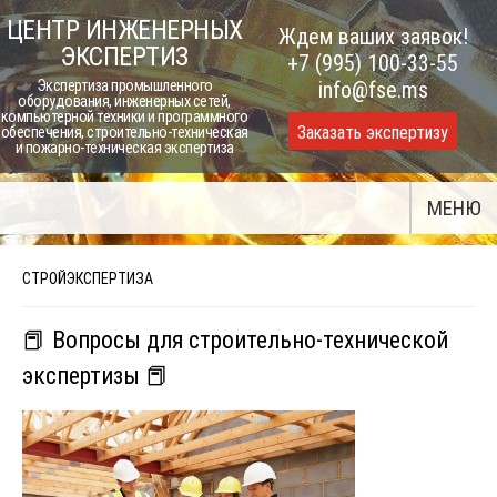
Skip
ЦЕНТР ИНЖЕНЕРНЫХ
Ждем ваших заявок!
to
ЭКСПЕРТИЗ
+7 (995) 100-33-55
content
Экспертиза промышленного
info@fse.ms
оборудования, инженерных сетей,
компьютерной техники и программного
Заказать экспертизу
обеспечения, строительно-техническая
и пожарно-техническая экспертиза
МЕНЮ
СТРОЙЭКСПЕРТИЗА
📕 Вопросы для строительно-технической
экспертизы 📕