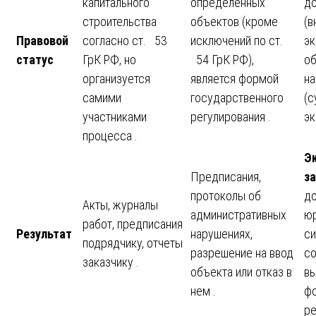
капитального
определенных
д
строительства
объектов (кроме
(в
Правовой
согласно ст. 53
исключений по ст.
эк
статус
ГрК РФ, но
54 ГрК РФ),
об
организуется
является формой
на
самими
государственного
(с
участниками
регулирования .
эк
процесса .
Э
Предписания,
з
протоколы об
до
Акты, журналы
административных
ю
работ, предписания
Результат
нарушениях,
си
подрядчику, отчеты
разрешение на ввод
с
заказчику .
объекта или отказ в
вы
нем .
ф
ре