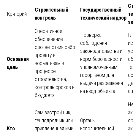
С
Строительный
Государственный
Критерий
т
контроль
технический надзор
э
Оперативное
Проверка
Гл
обеспечение
соблюдения
ис
соответствия работ
законодательства и
ус
проекту и
Основная
норм безопасности
об
нормативам в
цель
уполномоченным
те
процессе
госорганом для
со
строительства,
выдачи разрешения
де
контроль сроков и
на ввод объекта .
оц
бюджета .
Н
Сам застройщик,
эк
генподрядчик или
Органы
ор
Кто
привлеченная ими
исполнительной
эк