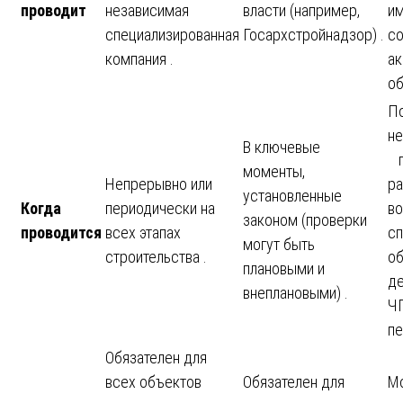
проводит
независимая
власти (например,
и
специализированная
Госархстройнадзор) .
с
компания .
ак
об
П
не
В ключевые
п
моменты,
Непрерывно или
ра
установленные
Когда
периодически на
во
законом (проверки
проводится
всех этапах
сп
могут быть
строительства .
о
плановыми и
де
внеплановыми) .
ЧП
пе
Обязателен для
всех объектов
Обязателен для
Мо