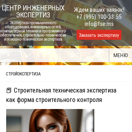
Skip
ЦЕНТР ИНЖЕНЕРНЫХ
Ждем ваших заявок!
to
ЭКСПЕРТИЗ
+7 (995) 100-33-55
content
Экспертиза промышленного
info@fse.ms
оборудования, инженерных сетей,
компьютерной техники и программного
Заказать экспертизу
обеспечения, строительно-техническая
и пожарно-техническая экспертиза
МЕНЮ
СТРОЙЭКСПЕРТИЗА
📕 Строительная техническая экспертиза
как форма строительного контроля