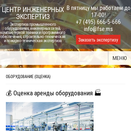
Skip
В пятницу мы работаем до
ЦЕНТР ИНЖЕНЕРНЫХ
to
17-00!
ЭКСПЕРТИЗ
content
+7 (495) 666-5-666
Экспертиза промышленного
info@fse.ms
оборудования, инженерных сетей,
компьютерной техники и программного
обеспечения, строительно-техническая
Заказать экспертизу
и пожарно-техническая экспертиза
МЕНЮ
ОБОРУДОВАНИЕ (ОЦЕНКА)
💰 Оценка аренды оборудования 🏭