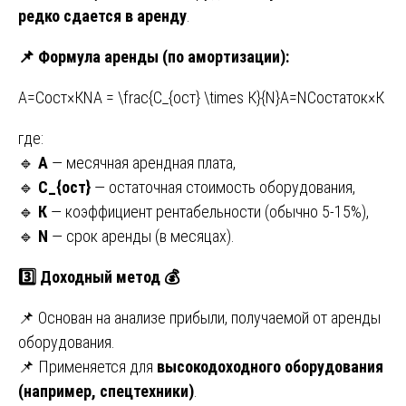
редко сдается в аренду
.
📌
Формула аренды (по амортизации):
А=Сост×КNА = \frac{С_{ост} \times К}{N}А=NСостаток​×К​
где:
🔹
A
— месячная арендная плата,
🔹
С_{ост}
— остаточная стоимость оборудования,
🔹
К
— коэффициент рентабельности (обычно 5-15%),
🔹
N
— срок аренды (в месяцах).
3️
Доходный метод
💰
📌 Основан на анализе прибыли, получаемой от аренды
оборудования.
📌 Применяется для
высокодоходного оборудования
(например, спецтехники)
.