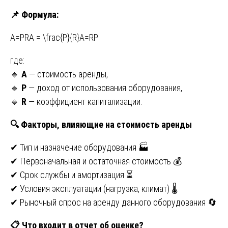
📌
Формула:
А=PRА = \frac{P}{R}А=RP​
где:
🔹
A
— стоимость аренды,
🔹
P
— доход от использования оборудования,
🔹
R
— коэффициент капитализации.
🔍
Факторы, влияющие на стоимость аренды
✔ Тип и назначение оборудования 🏭
✔ Первоначальная и остаточная стоимость 💰
✔ Срок службы и амортизация ⏳
✔ Условия эксплуатации (нагрузка, климат) 🌡
✔ Рыночный спрос на аренду данного оборудования 🔄
📋
Что входит в отчет об оценке?