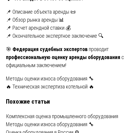
📌 Описание объекта аренды 📜
📌 Обзор рынка аренды 📊
📌 Расчет арендной ставки 💰
📌 Окончательное экспертное заключение 🔍
🎯
Федерация судебных экспертов
проводит
профессиональную оценку аренды оборудования
с
официальным заключением!
Навигация
Методы оценки износа оборудования 🔧
🔥 Техническая экспертиза котельной 🔥
по
Похожие статьи
записям
Комплексная оценка промышленного оборудования
Методы оценки износа оборудования 🔧
Оценка оборудования в России ⚙️