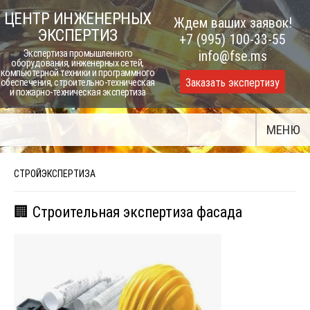
Skip
ЦЕНТР ИНЖЕНЕРНЫХ
Ждем ваших заявок!
to
ЭКСПЕРТИЗ
+7 (995) 100-33-55
content
Экспертиза промышленного
info@fse.ms
оборудования, инженерных сетей,
компьютерной техники и программного
Заказать экспертизу
обеспечения, строительно-техническая
и пожарно-техническая экспертиза
МЕНЮ
СТРОЙЭКСПЕРТИЗА
🏢 Строительная экспертиза фасада