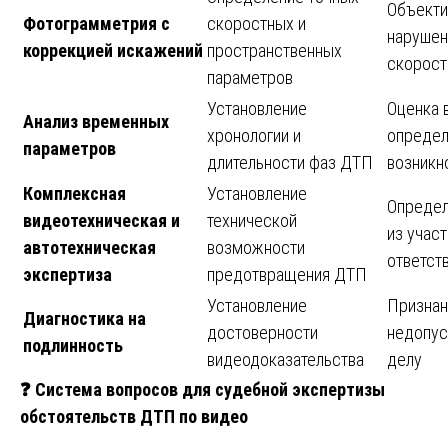
Объекти
Фотограмметрия с
скоростных и
нарушен
коррекцией искажений
пространственных
скорост
параметров
Установление
Оценка 
Анализ временных
хронологии и
определ
параметров
длительности фаз ДТП
возникн
Комплексная
Установление
Определ
видеотехническая и
технической
из учас
автотехническая
возможности
ответст
экспертиза
предотвращения ДТП
Установление
Признан
Диагностика на
достоверности
недопус
подлинность
видеодоказательства
делу
❓
Система вопросов для судебной экспертизы
обстоятельств ДТП по видео