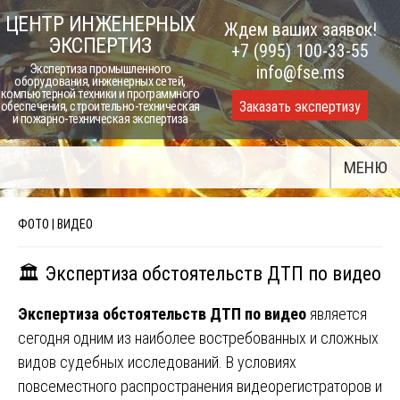
Skip
ЦЕНТР ИНЖЕНЕРНЫХ
Ждем ваших заявок!
to
ЭКСПЕРТИЗ
+7 (995) 100-33-55
content
Экспертиза промышленного
info@fse.ms
оборудования, инженерных сетей,
компьютерной техники и программного
Заказать экспертизу
обеспечения, строительно-техническая
и пожарно-техническая экспертиза
МЕНЮ
ФОТО | ВИДЕО
🏛️ Экспертиза обстоятельств ДТП по видео
Экспертиза обстоятельств ДТП по видео
является
сегодня одним из наиболее востребованных и сложных
видов судебных исследований. В условиях
повсеместного распространения видеорегистраторов и