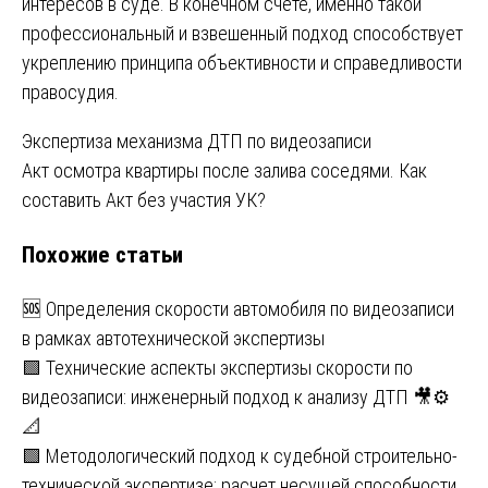
интересов в суде. В конечном счёте, именно такой
профессиональный и взвешенный подход способствует
укреплению принципа объективности и справедливости
правосудия.
Навигация
Экспертиза механизма ДТП по видеозаписи
Акт осмотра квартиры после залива соседями. Как
по
составить Акт без участия УК?
записям
Похожие статьи
🆘 Определения скорости автомобиля по видеозаписи
в рамках автотехнической экспертизы
🟩 Технические аспекты экспертизы скорости по
видеозаписи: инженерный подход к анализу ДТП 🎥⚙️
📐
🟩 Методологический подход к судебной строительно-
технической экспертизе: расчет несущей способности