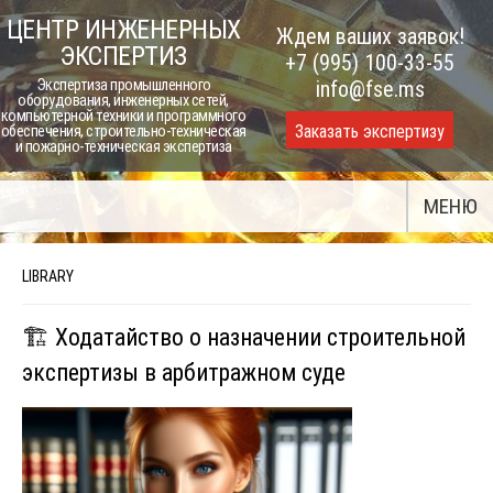
Skip
ЦЕНТР ИНЖЕНЕРНЫХ
Ждем ваших заявок!
to
ЭКСПЕРТИЗ
+7 (995) 100-33-55
content
Экспертиза промышленного
info@fse.ms
оборудования, инженерных сетей,
компьютерной техники и программного
Заказать экспертизу
обеспечения, строительно-техническая
и пожарно-техническая экспертиза
МЕНЮ
LIBRARY
🏗️ Ходатайство о назначении строительной
экспертизы в арбитражном суде