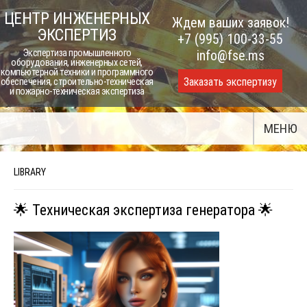
Skip
ЦЕНТР ИНЖЕНЕРНЫХ
Ждем ваших заявок!
to
ЭКСПЕРТИЗ
+7 (995) 100-33-55
content
Экспертиза промышленного
info@fse.ms
оборудования, инженерных сетей,
компьютерной техники и программного
Заказать экспертизу
обеспечения, строительно-техническая
и пожарно-техническая экспертиза
МЕНЮ
LIBRARY
🌟 Техническая экспертиза генератора 🌟