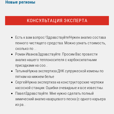
Новые регионы
КОНСУЛЬТАЦИЯ ЭКСПЕРТА
Есть к вам вопрос !
Здравствуйте!Нужен анализ состава
пенного чистящего средства. Можно узнать стоимость,
сколько по ...
Роман Иванов
Здравствуйте. Просим Вас провести
анализ нашего теплоносителя с карбоксилатными
присадками на соо...
Татьяна
Нужна экспертиза ДНК супружеской измены по
пятнам на нижнем белье
Сергей
Нужна экспертиза на конструкторские чертежи
насосной станции. Ошибки очевидные и все известны.
Павел
Здравствуйте. Мне нужно сделать полный
химический анализ кварцевого песка (с одного карьера
из ра...