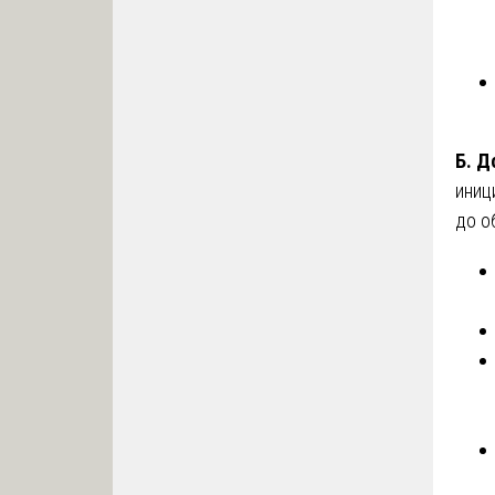
Б. Д
иниц
до о