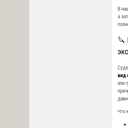
В на
а за
полн
🔪
эк
Суде
вид 
или 
прич
давн
Что 