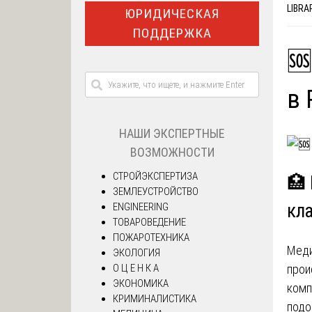
LIBRA
ЮРИДИЧЕСКАЯ
ПОДДЕРЖКА
🆘
в 
НАШИ ЭКСПЕРТНЫЕ
ВОЗМОЖНОСТИ
СТРОЙЭКСПЕРТИЗА
🏥 
ЗЕМЛЕУСТРОЙСТВО
кл
ENGINEERING
ТОВАРОВЕДЕНИЕ
ПОЖАРОТЕХНИКА
Меди
ЭКОЛОГИЯ
О Ц Е Н К А
прои
ЭКОНОМИКА
комп
КРИМИНАЛИСТИКА
подо