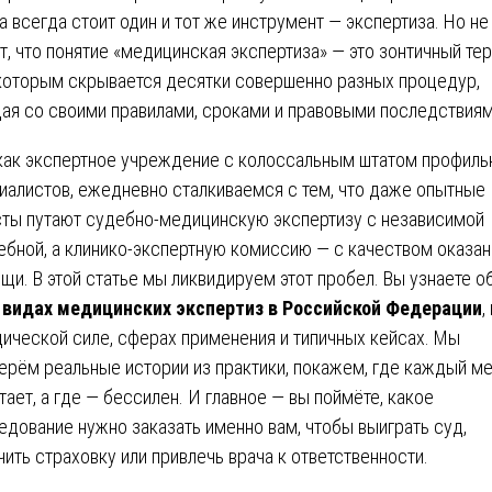
а всегда стоит один и тот же инструмент — экспертиза. Но не
т, что понятие «медицинская экспертиза» — это зонтичный тер
которым скрывается десятки совершенно разных процедур,
ая со своими правилами, сроками и правовыми последствиям
как экспертное учреждение с колоссальным штатом профиль
иалистов, ежедневно сталкиваемся с тем, что даже опытные
ты путают судебно-медицинскую экспертизу с независимой
ебной, а клинико-экспертную комиссию — с качеством оказан
щи. В этой статье мы ликвидируем этот пробел. Вы узнаете о
х
видах медицинских экспертиз в Российской Федерации
,
ической силе, сферах применения и типичных кейсах. Мы
ерём реальные истории из практики, покажем, где каждый м
тает, а где — бессилен. И главное — вы поймёте, какое
едование нужно заказать именно вам, чтобы выиграть суд,
чить страховку или привлечь врача к ответственности.