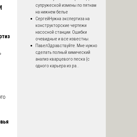
м
супружеской измены по пятнам
на нижнем белье
Сергей
Нужна экспертиза на
конструкторские чертежи
насосной станции. Ошибки
ртиз
очевидные и все известны.
Павел
Здравствуйте. Мне нужно
сделать полный химический
ь
анализ кварцевого песка (с
одного карьера из ра...
это
овья