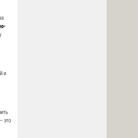
ва.
но-
у
й и
нить
— это