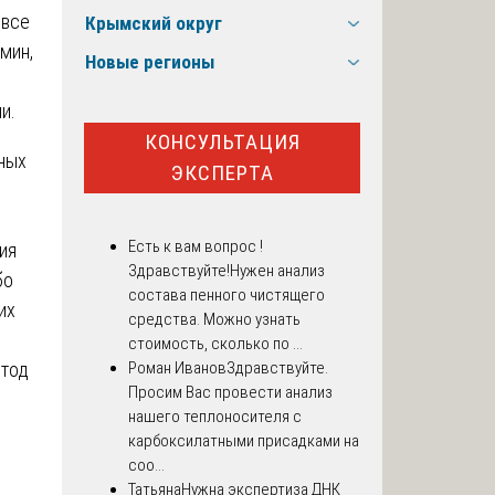
 все
Крымский округ
мин,
Новые регионы
и.
КОНСУЛЬТАЦИЯ
ных
ЭКСПЕРТА
Есть к вам вопрос !
ия
Здравствуйте!Нужен анализ
бо
состава пенного чистящего
 их
средства. Можно узнать
стоимость, сколько по ...
етод
Роман Иванов
Здравствуйте.
Просим Вас провести анализ
нашего теплоносителя с
карбоксилатными присадками на
соо...
Татьяна
Нужна экспертиза ДНК