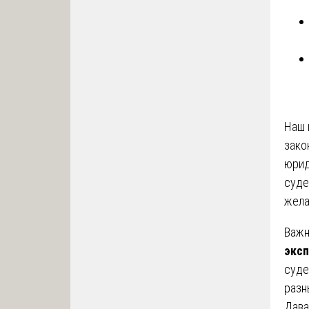
Наш 
зако
юрид
суде
жела
Важн
экс
суде
разн
Дава