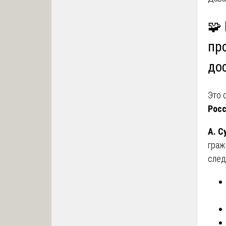
🧩
пр
до
Это 
Рос
А. С
граж
след