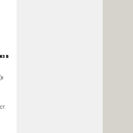
из в
(в
ст.