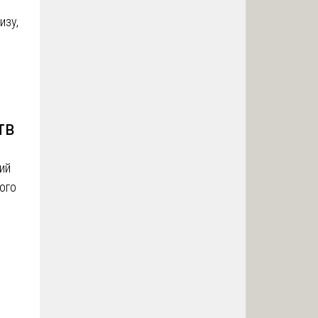
изу,
тв
ий
ного