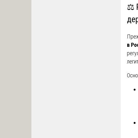
⚖️ 
де
Преж
в Ро
регу
леги
Осно