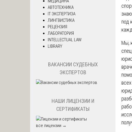
МЕДИЦИНА
спор
АВТОТЕХНИКА
знаю
IT ЭКСПЕРТИЗА
ЛИНГВИСТИКА
под 
РЕЦЕНЗИЯ
кажд
ЛАБОРАТОРИЯ
INTELLECTUAL LAW
Мы, 
LIBRARY
спец
юрис
ВАКАНСИИ СУДЕБНЫХ
врач
ЭКСПЕРТОВ
помо
все
юрид
разб
НАШИ ЛИЦЕНЗИИ И
рабо
СЕРТИФИКАТЫ
иссл
полу
все лицензии →