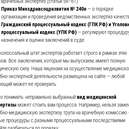
врачебных экспертиз (статьи 58–61).
Приказ Минздравсоцразвития № 240н
— о порядке
организации и проведения ведомственных экспертиз качест
Гражданский процессуальный кодекс (ГПК РФ) и Уголов
процессуальный кодекс (УПК РФ)
— регулируют процедур
назначения и оценки заключений в суде.
колоссальный штат экспертов работает строго в рамках этих
нов. Все заключения, которые мы выпускаем, имеют полную
ическую силу. Наша лицензия на осуществление медицинско
бно-экспертной деятельности размещена на сайте — любой
ющий может её проверить.
о понимать: неправильно выбранный
вид медицинской
пертизы
может стоить вам процесса. Например, нельзя заме
бно-медицинскую экспертизу трупа на врачебную комиссию 
ые процедуры с разными процессуальными последствиями.
йте разбираться по порядку.