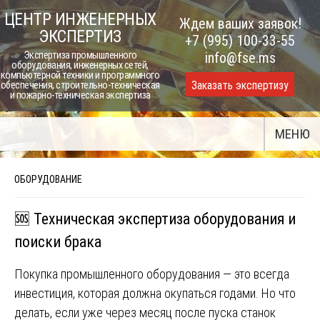
Skip
ЦЕНТР ИНЖЕНЕРНЫХ
Ждем ваших заявок!
to
ЭКСПЕРТИЗ
+7 (995) 100-33-55
content
Экспертиза промышленного
info@fse.ms
оборудования, инженерных сетей,
компьютерной техники и программного
Заказать экспертизу
обеспечения, строительно-техническая
и пожарно-техническая экспертиза
МЕНЮ
ОБОРУДОВАНИЕ
🆘 Техническая экспертиза оборудования и
поиски брака
Покупка промышленного оборудования — это всегда
инвестиция, которая должна окупаться годами. Но что
делать, если уже через месяц после пуска станок