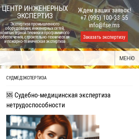
Skip
ЦЕНТР ИНЖЕНЕРНЫХ
Ждем ваших заявок!
to
ЭКСПЕРТИЗ
+7 (995) 100-33-55
content
Экспертиза промышленного
info@fse.ms
оборудования, инженерных сетей,
компьютерной техники и программного
Заказать экспертизу
обеспечения, строительно-техническая
и пожарно-техническая экспертиза
МЕНЮ
СУДМЕДЭКСПЕРТИЗА
🆘 Судебно-медицинская экспертиза
нетрудоспособности