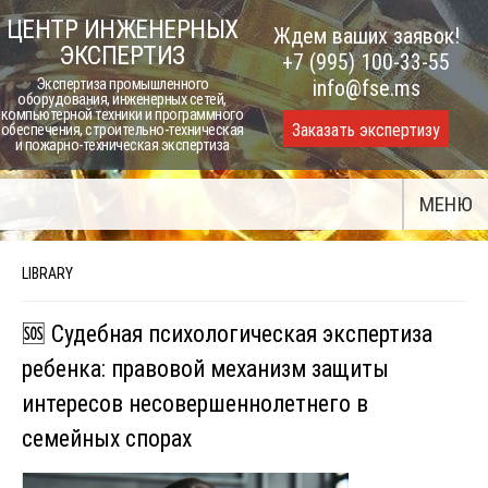
Skip
ЦЕНТР ИНЖЕНЕРНЫХ
Ждем ваших заявок!
to
ЭКСПЕРТИЗ
+7 (995) 100-33-55
content
Экспертиза промышленного
info@fse.ms
оборудования, инженерных сетей,
компьютерной техники и программного
Заказать экспертизу
обеспечения, строительно-техническая
и пожарно-техническая экспертиза
МЕНЮ
LIBRARY
🆘 Судебная психологическая экспертиза
ребенка: правовой механизм защиты
интересов несовершеннолетнего в
семейных спорах