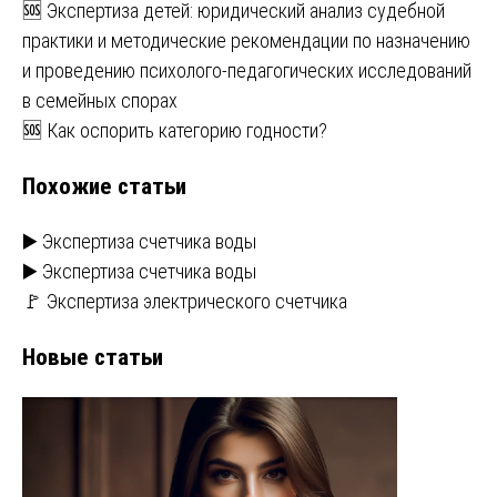
Навигация
🆘 Экспертиза детей: юридический анализ судебной
практики и методические рекомендации по назначению
по
и проведению психолого-педагогических исследований
записям
в семейных спорах
🆘 Как оспорить категорию годности?
Похожие статьи
▶️ Экспертиза счетчика воды
▶️ Экспертиза счетчика воды
🚩 Экспертиза электрического счетчика
Новые статьи