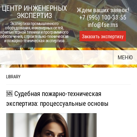
Skip
ЦЕНТР ИНЖЕНЕРНЫХ
Ждем ваших заявок!
to
ЭКСПЕРТИЗ
+7 (995) 100-33-55
content
Экспертиза промышленного
info@fse.ms
оборудования, инженерных сетей,
компьютерной техники и программного
Заказать экспертизу
обеспечения, строительно-техническая
и пожарно-техническая экспертиза
МЕНЮ
LIBRARY
🆘 Судебная пожарно-техническая
экспертиза: процессуальные основы