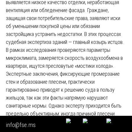
выявляется низкое качество отделки, неработающая
вентиляция или обледенение фасада. Граждане,
защищая свои потребительские права, заявляют иски
об уменьшении покупной цены или обязании
застройщика устранить недостатки. В этих процессах
судебная экспертиза зданий — главный козырь истцов.
В рамках исследования проверяются параметры
микроклимата, замеряется скорость воздухообмена в
квартирах, ищутся пресловутые «мостики холода».
Экспертные заключения, фиксирующие промерзание
стен и образование плесени, практически
гарантированно приводят к решению суда в пользу
жильцов, так как эти факты напрямую нарушают
санитарные нормы. Однако эксперту приходится быть
предельно объективным: иногда причиной плесени
является не дефект ограждающей конструкции, а
info@fse.ms
тотальная герметизация квартиры самим жильцом,