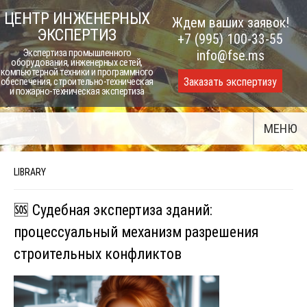
Skip
ЦЕНТР ИНЖЕНЕРНЫХ
Ждем ваших заявок!
to
ЭКСПЕРТИЗ
+7 (995) 100-33-55
content
Экспертиза промышленного
info@fse.ms
оборудования, инженерных сетей,
компьютерной техники и программного
Заказать экспертизу
обеспечения, строительно-техническая
и пожарно-техническая экспертиза
МЕНЮ
LIBRARY
🆘 Судебная экспертиза зданий:
процессуальный механизм разрешения
строительных конфликтов