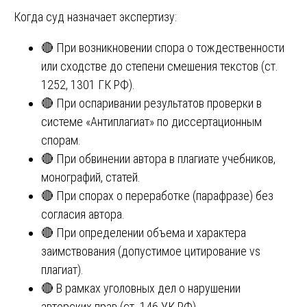
Когда суд назначает экспертизу:
🔴 При возникновении спора о тождественности
или сходстве до степени смешения текстов (ст.
1252, 1301 ГК РФ).
🔴 При оспаривании результатов проверки в
системе «Антиплагиат» по диссертационным
спорам.
🔴 При обвинении автора в плагиате учебников,
монографий, статей.
🔴 При спорах о переработке (парафразе) без
согласия автора.
🔴 При определении объема и характера
заимствования (допустимое цитирование vs
плагиат).
🔴 В рамках уголовных дел о нарушении
авторских прав (ст. 146 УК РФ).