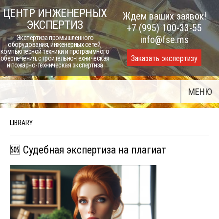
Skip
ЦЕНТР ИНЖЕНЕРНЫХ
Ждем ваших заявок!
to
ЭКСПЕРТИЗ
+7 (995) 100-33-55
content
Экспертиза промышленного
info@fse.ms
оборудования, инженерных сетей,
компьютерной техники и программного
Заказать экспертизу
обеспечения, строительно-техническая
и пожарно-техническая экспертиза
МЕНЮ
LIBRARY
🆘 Судебная экспертиза на плагиат