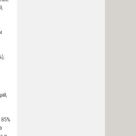
й,
м
),
ий,
о 85%
а
нных