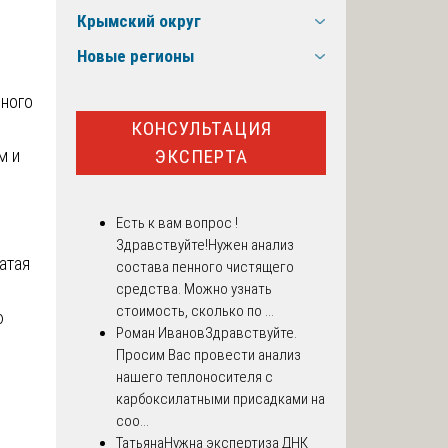
Крымский округ
Новые регионы
вного
КОНСУЛЬТАЦИЯ
ЭКСПЕРТА
м и
Есть к вам вопрос !
Здравствуйте!Нужен анализ
атая
состава пенного чистящего
средства. Можно узнать
стоимость, сколько по ...
ю
Роман Иванов
Здравствуйте.
Просим Вас провести анализ
нашего теплоносителя с
карбоксилатными присадками на
соо...
Татьяна
Нужна экспертиза ДНК