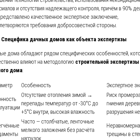
риалов и отсутствия надлежащего контроля, причём в 90% де
представлено качественное экспертное заключение,
летворяются требования добросовестной стороны.
Специфика дачных домов как объекта экспертизы
ые дома обладают рядом специфических особенностей, кот
ственно влияют на методологию
строительной экспертизы
ого дома
:
аметр
Особенность
Экспертное зн
Отсутствие отопления зимой →
Риск промерза
онность
перепады температур от -30°C до
гниения дерев
луатации
+5°C внутри, высокая влажность
разрушения н
Часто — столбчатые, ленточные
егчённые
Неравномерная
мелкого заложения без расчёта
даменты
трещины в сте
нагрузок