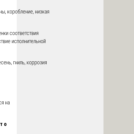
ны, коробление, низкая
нки соответствия
ствие исполнительной
сень, гниль, коррозия
ся на
т о