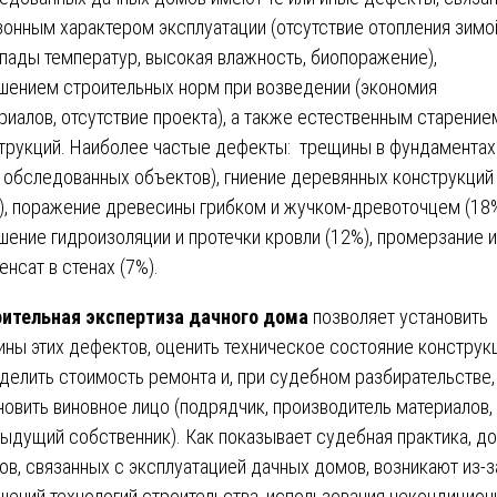
зонным характером эксплуатации (отсутствие отопления зимо
пады температур, высокая влажность, биопоражение),
шением строительных норм при возведении (экономия
риалов, отсутствие проекта), а также естественным старение
трукций. Наиболее частые дефекты: трещины в фундаментах
 обследованных объектов), гниение деревянных конструкций
), поражение древесины грибком и жучком-древоточцем (18%
шение гидроизоляции и протечки кровли (12%), промерзание и
енсат в стенах (7%).
ительная экспертиза дачного дома
позволяет установить
ины этих дефектов, оценить техническое состояние конструкц
делить стоимость ремонта и, при судебном разбирательстве,
новить виновное лицо (подрядчик, производитель материалов,
ыдущий собственник). Как показывает судебная практика, д
ов, связанных с эксплуатацией дачных домов, возникают из-з
шений технологий строительства, использования некондицио