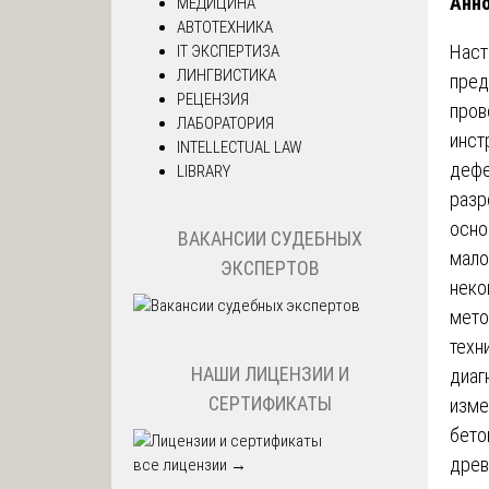
Анн
МЕДИЦИНА
АВТОТЕХНИКА
Наст
IT ЭКСПЕРТИЗА
ЛИНГВИСТИКА
пред
РЕЦЕНЗИЯ
про
ЛАБОРАТОРИЯ
инст
INTELLECTUAL LAW
дефе
LIBRARY
разр
осно
ВАКАНСИИ СУДЕБНЫХ
мало
ЭКСПЕРТОВ
неко
мето
техн
НАШИ ЛИЦЕНЗИИ И
диаг
СЕРТИФИКАТЫ
изме
бето
древ
все лицензии →