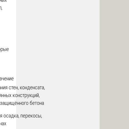
л,
орые
ачение
ния стен, конденсата,
янных конструкций,
езащищённого бетона
 осадка, перекосы,
нах