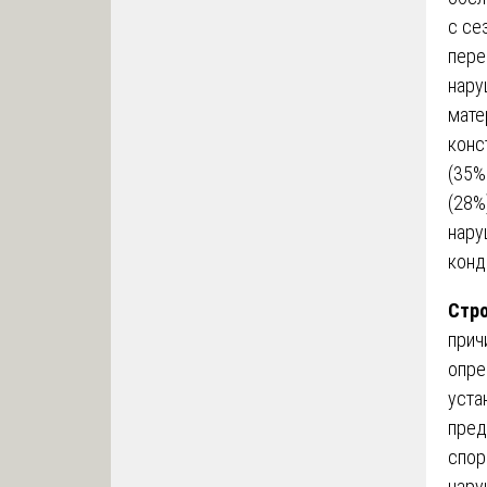
с се
пере
нару
мате
конс
(35%
(28%
нару
конд
Стро
прич
опре
уста
пред
спор
нару