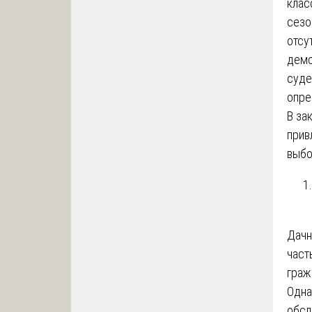
клас
сезо
отсу
демо
суде
опре
В за
прив
выбо
Дачн
част
граж
Одна
обсл