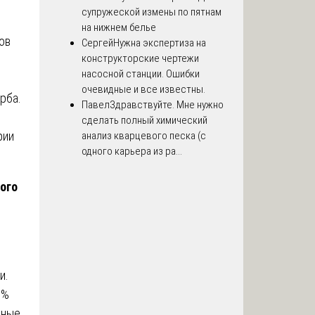
супружеской измены по пятнам
на нижнем белье
ов
Сергей
Нужна экспертиза на
конструкторские чертежи
насосной станции. Ошибки
очевидные и все известны.
рба.
Павел
Здравствуйте. Мне нужно
сделать полный химический
рии
анализ кварцевого песка (с
одного карьера из ра...
ого
и.
5%
нные