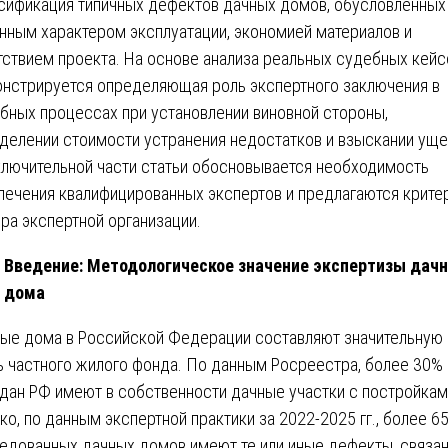
сификация типичных дефектов дачных домов, обусловленных
нным характером эксплуатации, экономией материалов и
тствием проекта. На основе анализа реальных судебных кейс
нстрируется определяющая роль экспертного заключения в
бных процессах при установлении виновной стороны,
делении стоимости устранения недостатков и взыскании уще
ключительной части статьи обосновывается необходимость
лечения квалифицированных экспертов и предлагаются крите
ра экспертной организации.
Введение: Методологическое значение экспертизы дачн
дома
ые дома в Российской Федерации составляют значительную
ь частного жилого фонда. По данным Росреестра, более 30%
дан РФ имеют в собственности дачные участки с постройкам
ко, по данным экспертной практики за 2022-2025 гг., более 6
едованных дачных домов имеют те или иные дефекты, связа