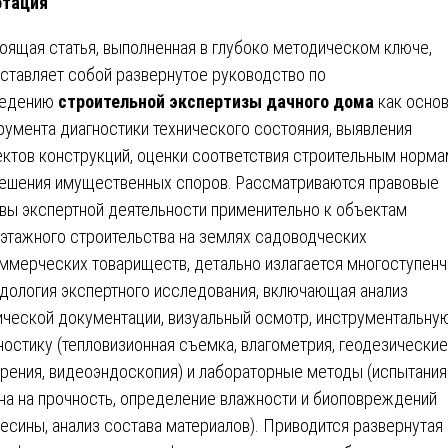
отация
оящая статья, выполненная в глубоко методическом ключе,
ставляет собой развернутое руководство по
ведению
строительной экспертизы дачного дома
как осно
румента диагностики технического состояния, выявления
ктов конструкций, оценки соответствия строительным норма
ешения имущественных споров. Рассматриваются правовые
вы экспертной деятельности применительно к объектам
этажного строительства на землях садоводческих
ммерческих товариществ, детально излагается многоступенч
дология экспертного исследования, включающая анализ
ической документации, визуальный осмотр, инструментальну
ностику (тепловизионная съемка, влагометрия, геодезические
рения, видеоэндоскопия) и лабораторные методы (испытания
на на прочность, определение влажности и биоповреждений
есины, анализ состава материалов). Приводится развернутая