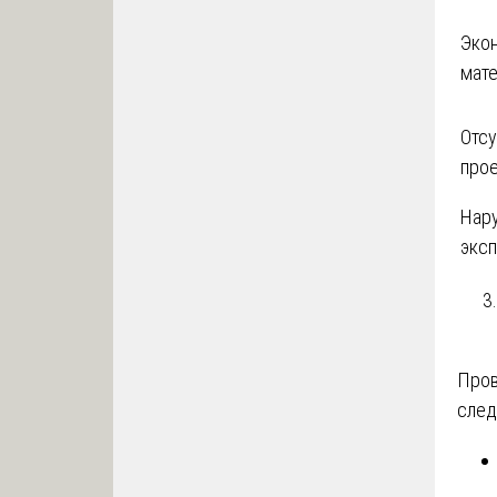
Эко
мат
Отсу
про
Нар
эксп
Про
след