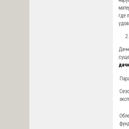
мате
где 
удов
Дачн
суще
дачн
Пар
Сез
эксп
Обл
фун