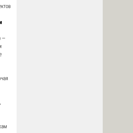
ектов
и
) —
м
е
ючая
,
кам