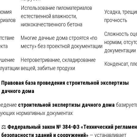
Использование пиломатериалов
номия
Усадка, трещи
естественной влажности,
ериалов
прочность
низкокачественного бетона
Сложность оце
тствие
Многие дачные дома строятся «по
нормам, отсут
екта
месту» без проектной документации
документации
ушение
Непроветривание, складирование
Конденсат, пле
луатации
вещей, забитые продухи
Правовая база проведения строительной экспертизы
дачного дома
ведение
строительной экспертизы дачного дома
базирует
ующих нормативных документах:
⚖️
Федеральный закон № 384-ФЗ «Технический регламен
безопасности зданий и сооружений»
— устанавливает