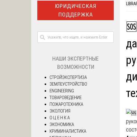
LIBRA
ЮРИДИЧЕСКАЯ
ПОДДЕРЖКА
🆘
да
ру
НАШИ ЭКСПЕРТНЫЕ
ВОЗМОЖНОСТИ
ди
СТРОЙЭКСПЕРТИЗА
ЗЕМЛЕУСТРОЙСТВО
те
ENGINEERING
ТОВАРОВЕДЕНИЕ
ПОЖАРОТЕХНИКА
ЭКОЛОГИЯ
О Ц Е Н К А
ЭКОНОМИКА
КРИМИНАЛИСТИКА