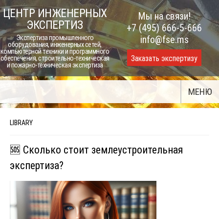
Skip
ЦЕНТР ИНЖЕНЕРНЫХ
Мы на связи!
to
ЭКСПЕРТИЗ
+7 (495) 666-5-666
content
Экспертиза промышленного
info@fse.ms
оборудования, инженерных сетей,
компьютерной техники и программного
Заказать экспертизу
обеспечения, строительно-техническая
и пожарно-техническая экспертиза
МЕНЮ
LIBRARY
🆘 Сколько стоит землеустроительная
экспертиза?