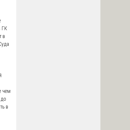
е
4 ГК
т в
Суда
й
е чем
 до
ть в