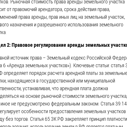
тков. Рыночная стоимость права аренды земельного участка
сит от правомочий арендатора, срока действия права,
менений права аренды, прав иных лиц на земельный участок,
вого назначения и разрешенного использования земельного
тка.
ел 2: Правовое регулирование аренды земельных участк
вной источник права – Земельный кодекс Российской Федер
ва 6 «Аренда земельных участков»). Ключевые статьи: статья 
Ф определяет порядок расчета арендной платы за земельны
тки, находящиеся в государственной или муниципальной
твенности, устанавливая, что арендная плата должна
деляться на основе рыночной стоимости земельного участка
 иное не предусмотрено федеральным законом. Статья 39.14
егулирует особенности предоставления земельных участков 
ду без торгов. Статья 65 ЗК РФ закрепляет принцип платност
епользования: использование земли в РФ является платным,