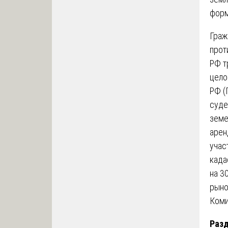
форм
Граж
прот
РФ т
цело
РФ (
суде
земе
арен
учас
када
на 3
рыно
Коми
Разд