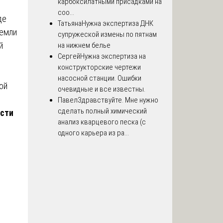
карбоксилатными присадками на
соо...
де
Татьяна
Нужна экспертиза ДНК
земли
супружеской измены по пятнам
й
на нижнем белье
Сергей
Нужна экспертиза на
конструкторские чертежи
насосной станции. Ошибки
ой
очевидные и все известны.
Павел
Здравствуйте. Мне нужно
сделать полный химический
ости
анализ кварцевого песка (с
одного карьера из ра...