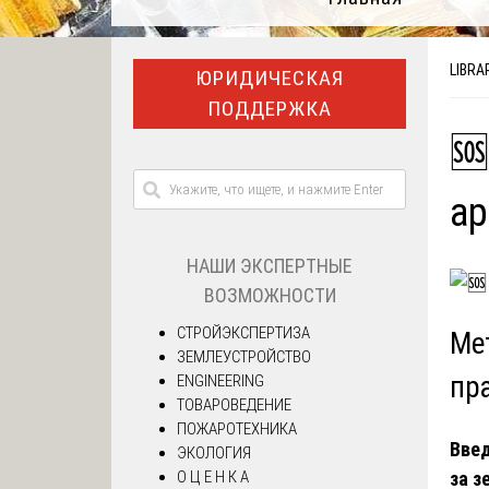
LIBRA
ЮРИДИЧЕСКАЯ
ПОДДЕРЖКА
🆘
ар
НАШИ ЭКСПЕРТНЫЕ
ВОЗМОЖНОСТИ
СТРОЙЭКСПЕРТИЗА
Ме
ЗЕМЛЕУСТРОЙСТВО
пр
ENGINEERING
ТОВАРОВЕДЕНИЕ
ПОЖАРОТЕХНИКА
Введ
ЭКОЛОГИЯ
О Ц Е Н К А
за з