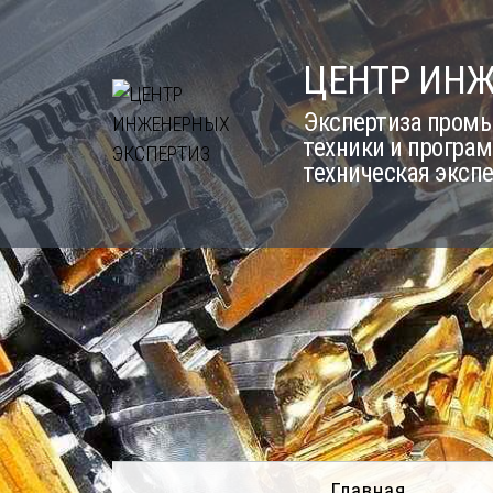
Skip
to
ЦЕНТР ИН
content
Экспертиза промы
техники и програм
техническая эксп
Главная