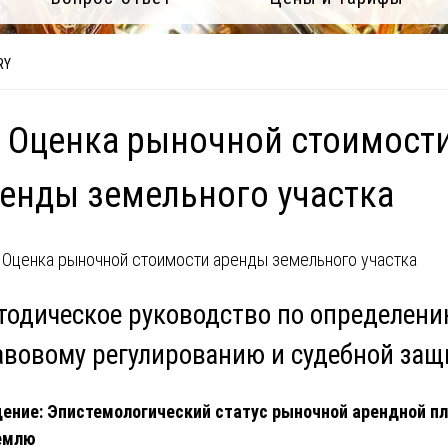
RY
 Оценка рыночной стоимост
енды земельного участка
тодическое руководство по определени
авовому регулированию и судебной защ
ение: Эпистемологический статус рыночной арендной п
емлю