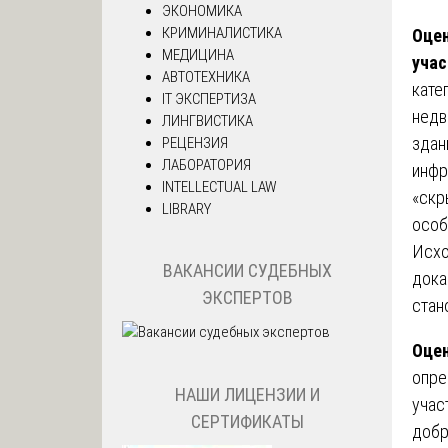
ЭКОНОМИКА
КРИМИНАЛИСТИКА
Оцен
МЕДИЦИНА
учас
АВТОТЕХНИКА
кате
IT ЭКСПЕРТИЗА
недв
ЛИНГВИСТИКА
здан
РЕЦЕНЗИЯ
ЛАБОРАТОРИЯ
инфр
INTELLECTUAL LAW
«скр
LIBRARY
особ
Исхо
ВАКАНСИИ СУДЕБНЫХ
дока
ЭКСПЕРТОВ
стан
Оцен
опре
НАШИ ЛИЦЕНЗИИ И
учас
СЕРТИФИКАТЫ
добр