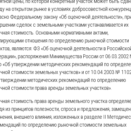
ятной цены, по которой конкретный участок может быть сдан
ду на открытом рынке в условиях добросовестной конкуренц
асно Федеральному закону «Об оценочной деятельности», пр
ршении сделок с земельными участками устанавливается их
чная стоимость. Основными нормативными актами,
лирующими отношения по определению рыночной стоимости
ктов, являются: ФЗ «Об оценочной деятельности в Российско
рации», распоряжения Минимущества России от 06.03.2002
р «Об утверждении методических рекомендаций по определ
чной стоимости земельных участков» и от 10.04.2003 № 110
утверждении методических рекомендаций по определению
чной стоимости права аренды земельных участков».
чная стоимость права аренды земельного участка определя
дя из принципов полезности, спроса и предложения, замещен
нения, внешнего влияния, изложенных в разделе II Методиче
мендаций по определению рыночной стоимости земельных