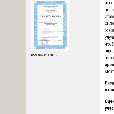
испо
цено
став
силь
(сер
улуч
необ
плат
все лицензии →
полн
арен
stoim
Разд
стои
Оцен
учас