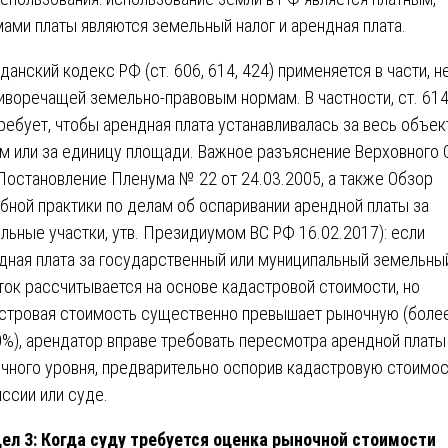
ами платы являются земельный налог и арендная плата.
данский кодекс РФ (ст. 606, 614, 424) применяется в части, н
иворечащей земельно-правовым нормам. В частности, ст. 61
ребует, чтобы арендная плата устанавливалась за весь объек
м или за единицу площади. Важное разъяснение Верховного 
Постановление Пленума № 22 от 24.03.2005, а также Обзор
бной практики по делам об оспаривании арендной платы за
льные участки, утв. Президиумом ВС РФ 16.02.2017): если
дная плата за государственный или муниципальный земельны
ток рассчитывается на основе кадастровой стоимости, но
стровая стоимость существенно превышает рыночную (боле
0%), арендатор вправе требовать пересмотра арендной платы
чного уровня, предварительно оспорив кадастровую стоимос
ссии или суде.
ел 3: Когда суду требуется оценка рыночной стоимости