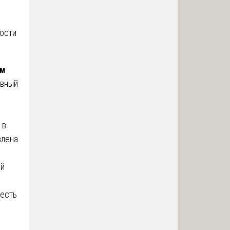
ости
ом
ивный
 в
влена
ый
 есть