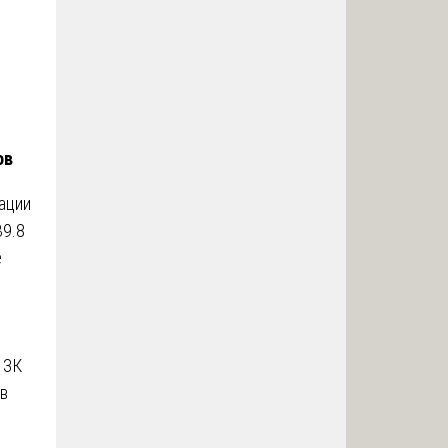
ов
ации
39.8
е
,
 ЗК
в
и