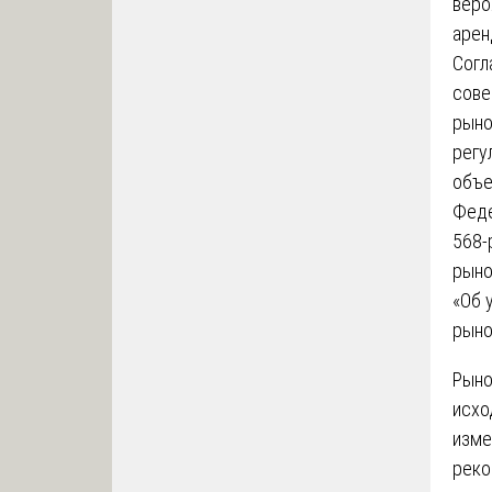
веро
арен
Согл
сове
рыно
регу
объе
Феде
568-
рыно
«Об 
рыно
Рыно
исхо
изме
реко