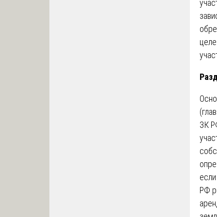
учас
зави
обре
целе
учас
Разд
Осно
(гла
ЗК Р
учас
собс
опре
если
РФ р
арен
земл