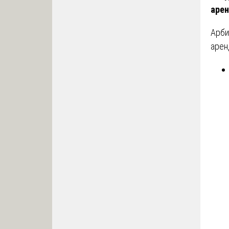
арен
Арби
арен