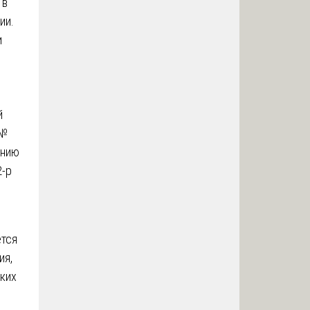
 в
ии.
и
й
 №
ению
2-р
ется
ия,
ских