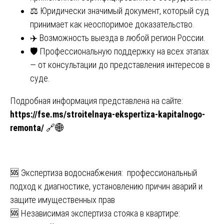
⚖️ Юридически значимый документ, который суд
принимает как неоспоримое доказательство.
✈️ Возможность выезда в любой регион России.
🛡️ Профессиональную поддержку на всех этапах
— от консультации до представления интересов в
суде.
Подробная информация представлена на сайте:
https://fse.ms/stroitelnaya-ekspertiza-kapitalnogo-
remonta/
🔗🌐
Навигация
🆘 Экспертиза водоснабжения: профессиональный
подход к диагностике, установлению причин аварий и
по
защите имущественных прав
записям
🆘 Независимая экспертиза стояка в квартире: