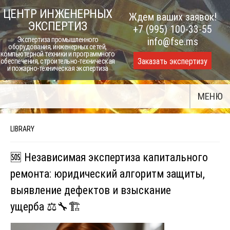
Skip
ЦЕНТР ИНЖЕНЕРНЫХ
Ждем ваших заявок!
to
ЭКСПЕРТИЗ
+7 (995) 100-33-55
content
Экспертиза промышленного
info@fse.ms
оборудования, инженерных сетей,
компьютерной техники и программного
Заказать экспертизу
обеспечения, строительно-техническая
и пожарно-техническая экспертиза
МЕНЮ
LIBRARY
🆘 Независимая экспертиза капитального
ремонта: юридический алгоритм защиты,
выявление дефектов и взыскание
ущерба ⚖️🔧🏗️