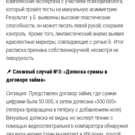
комплексная экспертиза с участием психофизиолога,
который провёл тесты на мануальную асимметрию.
Результат: у Б. выявлены высокие пластические
способности, он может писать левой рукой, сохраняя
контроль. Кроме того, лингвистический анализ выявил
идиолектные маркеры, совпадающие с речью Б. Итог:
расписка признана собственноручной, несмотря на
леворукость.
📌
Сложный случай №3: «Дописка суммы в
договоре займа»
Ситуация:
Представлен договор займа, где сумма
цифрами была 50 000, а затем дописана «500 000»
(пятёрка превращена в пятёрку с добавлением ноля).
Визуально дописка не видна, но эксперт-техник с
помощью видеоспектрального компаратора обнаружил
два вида чернил (один выцветает в ИК-лучах, другой