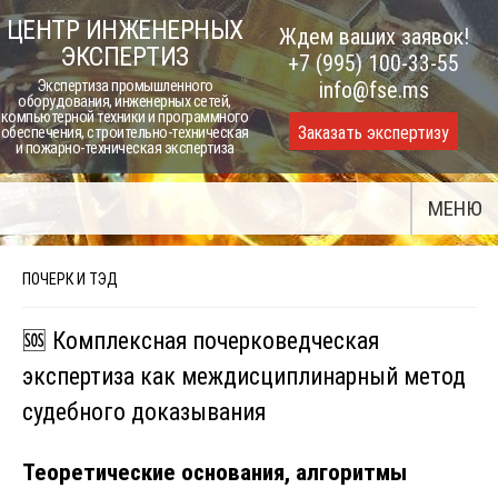
Skip
ЦЕНТР ИНЖЕНЕРНЫХ
Ждем ваших заявок!
to
ЭКСПЕРТИЗ
+7 (995) 100-33-55
content
Экспертиза промышленного
info@fse.ms
оборудования, инженерных сетей,
компьютерной техники и программного
Заказать экспертизу
обеспечения, строительно-техническая
и пожарно-техническая экспертиза
МЕНЮ
ПОЧЕРК И ТЭД
🆘 Комплексная почерковедческая
экспертиза как междисциплинарный метод
судебного доказывания
Теоретические основания, алгоритмы