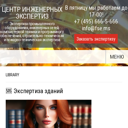
Skip
В пятницу мы работаем до
ЦЕНТР ИНЖЕНЕРНЫХ
to
17-00!
ЭКСПЕРТИЗ
content
+7 (495) 666-5-666
Экспертиза промышленного
info@fse.ms
оборудования, инженерных сетей,
компьютерной техники и программного
обеспечения, строительно-техническая
Заказать экспертизу
и пожарно-техническая экспертиза
МЕНЮ
LIBRARY
🆘 Экспертиза зданий