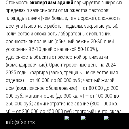
Стоимость
экспертизы зданий
варьируется в широких
пределах в зависимости от множества факторов:
площадь здания (чем больше, тем дороже), сложность
доступа (высотные работы, подвалы, закрытые узлы),
количество и сложность лабораторных испытаний,
срочность выполнения (обычный режим 20-30 дней,
ускоренный 5-10 дней с наценкой 50-100%),
удаленность объекта от экспертной организации
(командировочные). Ориентировочные цены на 2024-
2025 годы: квартира (залив, трещины, некачественная
отделка) — от 40 000 до 80 000 руб.; частный жилой
дом (комплексное обследование) — от 80 000 до 200
000 руб.; магазин, офис (до 300 кв. м) — от 100 000 до
250 000 руб.; административное здание (300-1000 кв.
м) — от 200 000 до 450 000 руб.; торговый центр, склад,
производственный цех (1000-5000 кв. м) — от 400 000
info@fse.ms
до 800 000 руб.; крупное промышленное здание (свыше