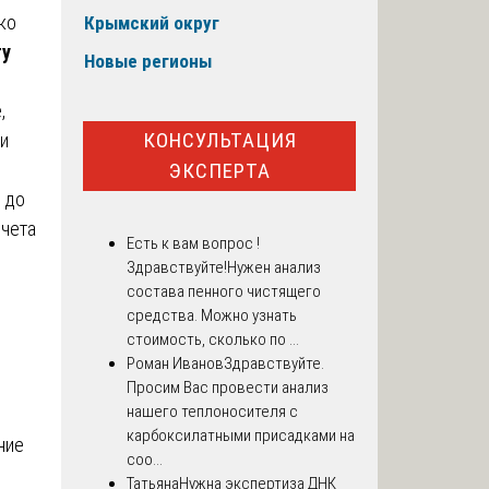
ко
Крымский округ
ту
Новые регионы
,
КОНСУЛЬТАЦИЯ
 и
ЭКСПЕРТА
 до
счета
Есть к вам вопрос !
Здравствуйте!Нужен анализ
состава пенного чистящего
средства. Можно узнать
стоимость, сколько по ...
Роман Иванов
Здравствуйте.
Просим Вас провести анализ
нашего теплоносителя с
карбоксилатными присадками на
ние
соо...
Татьяна
Нужна экспертиза ДНК