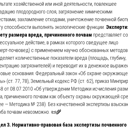
льтате хозяйственной или иной деятельности, повлекшее
адацию плодородного слоя, загрязнение химическими
ствами, захламление отходами, уничтожение почвенной биот
ту способности выполнять экологические функции.
Эксперти
ету размера вреда, причиненного почвам
представляет с
ессуальное действие, в рамках которого сведущее лицо
перт-почвовед) с применением научно обоснованных методов
деляет количественные показатели вреда (площадь, глубину,
ентрацию загрязнителей) и переводит их в денежное выраже
овые основания: Федеральный закон «Об охране окружающе
ы» (ст. 77, 78), Земельный кодекс РФ (ст. 62), приказ Минпри
8 от 08.07.2010 «Об утверждении Методики исчисления раз
а, причиненного почвам как объекту охраны окружающей ср
ее — Методика № 238). Без качественной экспертизы взыска
ба почвам невозможно. 📜🌾
ел 3. Нормативно-правовая база экспертизы почвенного