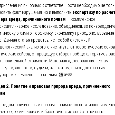
привлечения виновных к ответственности необходимо не толь
новить факт нарушения, но и выполнить
экспертизу по расче
ера вреда, причиненного почвам
— комплексное
исциплинарное исследование, объединяющее почвоведение
итическую химию, геофизику, экономику природопользования
о. Данная статья представляет собой системный
дологический анализ этого института: от теоретических основ
тических кейсов, от процедур отбора проб до алгоритмов ра
тановительной стоимости. Материал адресован экспертам-
оведам, экологам, судьям, адвокатам, природоохранным
урорам и землепользователям. 🆘🌱⚖️
ел 2. Понятие и правовая природа вреда, причиненного
вам
вредом, причиненным почвам, понимается негативное измене
ческих, химических или биологических свойств почвы в