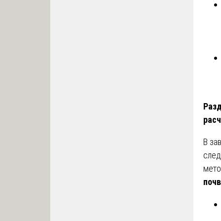
Разд
расч
В за
след
мет
поч