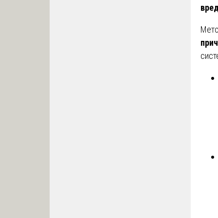
вре
Мето
прич
сист