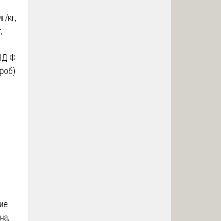
г/кг,
,
НД Ф
роб).
ние
на,