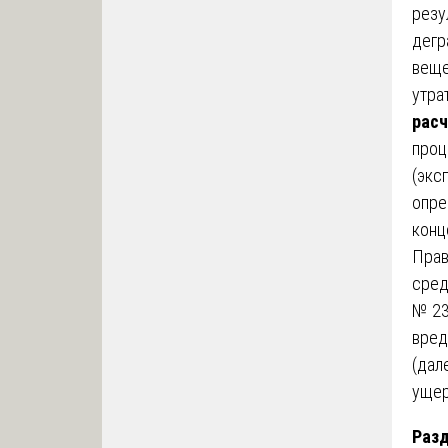
резу
дегр
веще
утра
расч
проц
(экс
опре
конц
Прав
сред
№ 23
вред
(дал
ущер
Разд