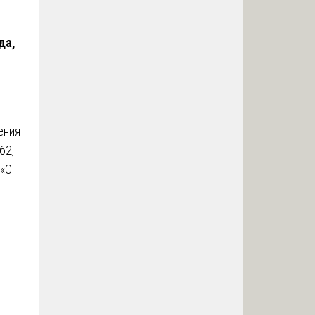
да,
ения
62,
 «О