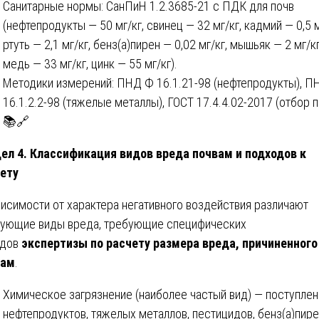
Санитарные нормы: СанПиН 1.2.3685-21 с ПДК для почв
(нефтепродукты — 50 мг/кг, свинец — 32 мг/кг, кадмий — 0,5 м
ртуть — 2,1 мг/кг, бенз(а)пирен — 0,02 мг/кг, мышьяк — 2 мг/кг
медь — 33 мг/кг, цинк — 55 мг/кг).
Методики измерений: ПНД Ф 16.1.21-98 (нефтепродукты), П
16.1.2.2-98 (тяжелые металлы), ГОСТ 17.4.4.02-2017 (отбор п
📚🔗
ел 4. Классификация видов вреда почвам и подходов к
ету
висимости от характера негативного воздействия различают
ующие виды вреда, требующие специфических
одов
экспертизы по расчету размера вреда, причиненного
вам
.
Химическое загрязнение (наиболее частый вид) — поступле
нефтепродуктов, тяжелых металлов, пестицидов, бенз(а)пире