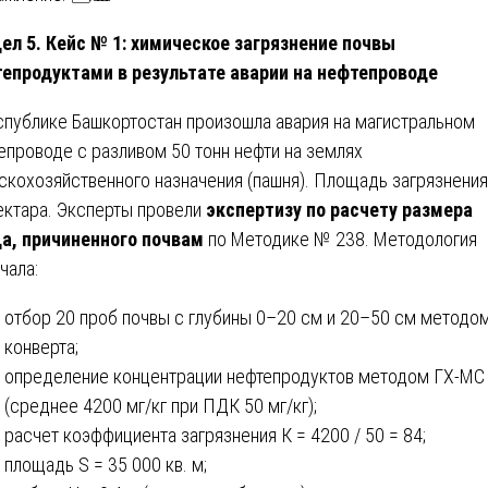
ел 5. Кейс № 1: химическое загрязнение почвы
епродуктами в результате аварии на нефтепроводе
спублике Башкортостан произошла авария на магистральном
епроводе с разливом 50 тонн нефти на землях
скохозяйственного назначения (пашня). Площадь загрязнени
гектара. Эксперты провели
экспертизу по расчету размера
а, причиненного почвам
по Методике № 238. Методология
чала:
отбор 20 проб почвы с глубины 0–20 см и 20–50 см методо
конверта;
определение концентрации нефтепродуктов методом ГХ-МС
(среднее 4200 мг/кг при ПДК 50 мг/кг);
расчет коэффициента загрязнения К = 4200 / 50 = 84;
площадь S = 35 000 кв. м;