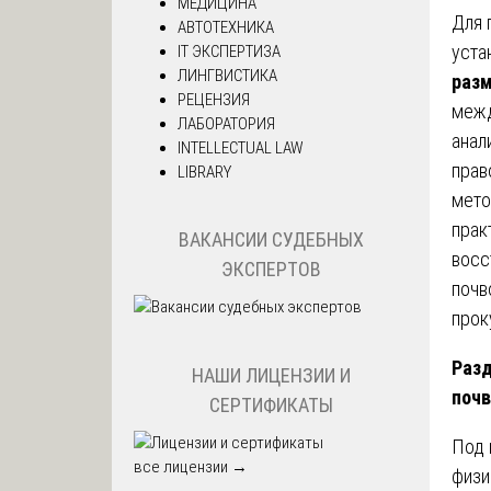
МЕДИЦИНА
Для 
АВТОТЕХНИКА
уста
IT ЭКСПЕРТИЗА
ЛИНГВИСТИКА
разм
РЕЦЕНЗИЯ
межд
ЛАБОРАТОРИЯ
анал
INTELLECTUAL LAW
прав
LIBRARY
мето
прак
ВАКАНСИИ СУДЕБНЫХ
восс
ЭКСПЕРТОВ
почв
прок
Разд
НАШИ ЛИЦЕНЗИИ И
поч
СЕРТИФИКАТЫ
Под 
все лицензии →
физи