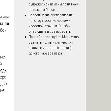
супружеской измены по пятнам
на нижнем белье
Сергей
Нужна экспертиза на
ы или
конструкторские чертежи
за по
насосной станции. Ошибки
обой
очевидные и все известны.
Павел
Здравствуйте. Мне нужно
сделать полный химический
анализ кварцевого песка (с
одного карьера из ра...
ние.
й
роды
мера
еды»
ние