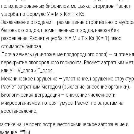
полихлорированных бифенилов, мышьяка, фторидов. Расчет
ущерба: по формуле У = М × К × Т × Кэ.
Захламление отходами — размещение строительного мусора
бытовых отходов, промышленных отходов, навоза без
разрешения. Расчет ущерба: У = М × Т × Кэ (К = 1) плюс
стоимость вывоза.
Порча земель (уничтожение плодородного слоя) — снятие и
перекрытие плодородного горизонта. Расчет: затратным ме
или У = V_слоя × Т_слоя.
Механическое нарушение — уплотнение, нарушение структур
Расчет затратным методом (рыхление, внесение органики).
Биологическая деградация — снижение численности
микроорганизмов, потеря гумуса. Расчет по затратам на
восстановление.
рактике чаще всего встречается химическое загрязнение и
амление. 🗂️📊