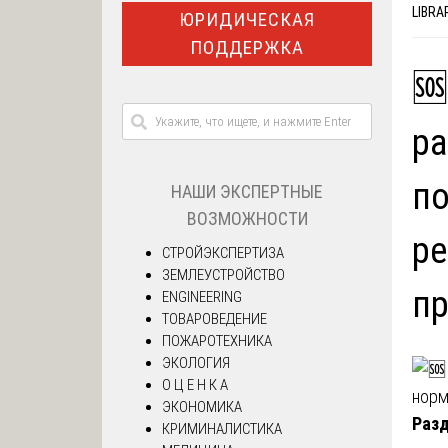
LIBRA
ЮРИДИЧЕСКАЯ
ПОДДЕРЖКА
🆘
ра
по
НАШИ ЭКСПЕРТНЫЕ
ВОЗМОЖНОСТИ
ре
СТРОЙЭКСПЕРТИЗА
ЗЕМЛЕУСТРОЙСТВО
пр
ENGINEERING
ТОВАРОВЕДЕНИЕ
ПОЖАРОТЕХНИКА
ЭКОЛОГИЯ
О Ц Е Н К А
ЭКОНОМИКА
Разд
КРИМИНАЛИСТИКА