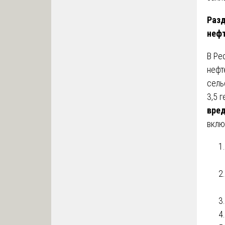
Разд
нефт
В Ре
нефт
сель
3,5 
вред
вклю