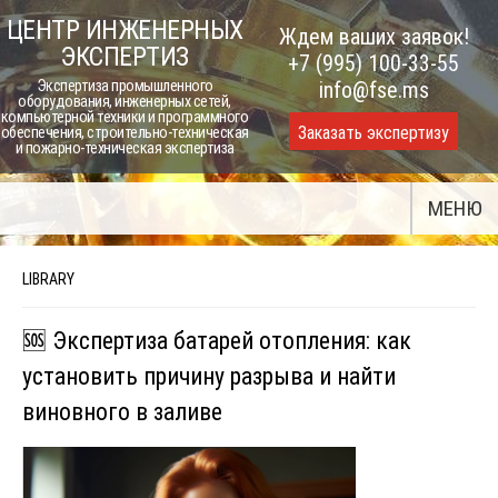
Skip
ЦЕНТР ИНЖЕНЕРНЫХ
Ждем ваших заявок!
to
ЭКСПЕРТИЗ
+7 (995) 100-33-55
content
Экспертиза промышленного
info@fse.ms
оборудования, инженерных сетей,
компьютерной техники и программного
Заказать экспертизу
обеспечения, строительно-техническая
и пожарно-техническая экспертиза
МЕНЮ
LIBRARY
🆘 Экспертиза батарей отопления: как
установить причину разрыва и найти
виновного в заливе