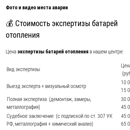
Фото и видео места аварии
.
💰 Стоимость экспертизы батарей
отопления
Цена
экспертизы батарей отопления
в нашем центре:
Цен
Вид экспертизы
(руб
10 
Выезд эксперта + визуальный осмотр
15 
Полная экспертиза (демонтаж, замеры,
30 
металлография)
45 
Судебное заключение (с подпиской по ст. 307 УК
45 
РФ, металлография + химический анализ)
65 