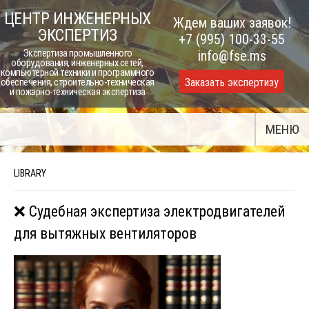
Skip
ЦЕНТР ИНЖЕНЕРНЫХ
Ждем ваших заявок!
to
ЭКСПЕРТИЗ
+7 (995) 100-33-55
content
Экспертиза промышленного
info@fse.ms
оборудования, инженерных сетей,
компьютерной техники и программного
Заказать экспертизу
обеспечения, строительно-техническая
и пожарно-техническая экспертиза
МЕНЮ
LIBRARY
❌ Судебная экспертиза электродвигателей
для вытяжных вентиляторов