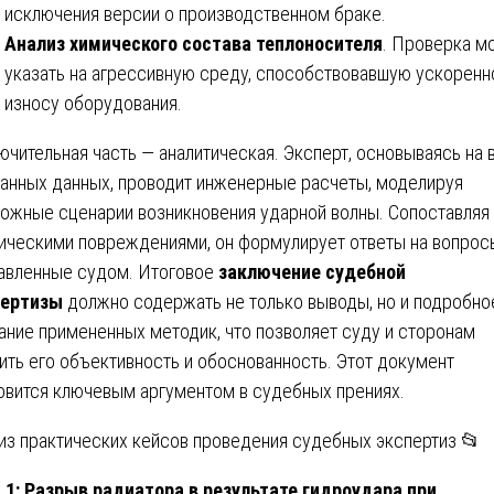
исключения версии о производственном браке.
Анализ химического состава теплоносителя
. Проверка м
указать на агрессивную среду, способствовавшую ускорен
износу оборудования.
ючительная часть — аналитическая. Эксперт, основываясь на 
анных данных, проводит инженерные расчеты, моделируя
ожные сценарии возникновения ударной волны. Сопоставляя 
ическими повреждениями, он формулирует ответы на вопрос
авленные судом. Итоговое
заключение судебной
пертизы
должно содержать не только выводы, но и подробно
ание примененных методик, что позволяет суду и сторонам
ить его объективность и обоснованность. Этот документ
овится ключевым аргументом в судебных прениях.
из практических кейсов проведения судебных экспертиз 📂
 1: Разрыв радиатора в результате гидроудара при