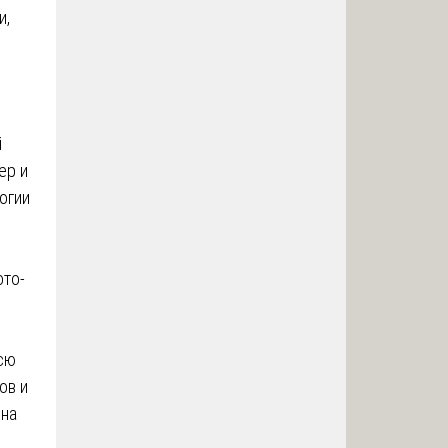
и,
й
ер и
огии
ото-
всю
ов и
 на