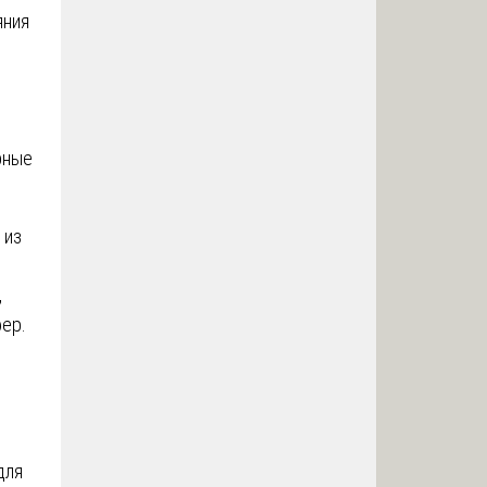
яния
рные
 из
,
ер.
для