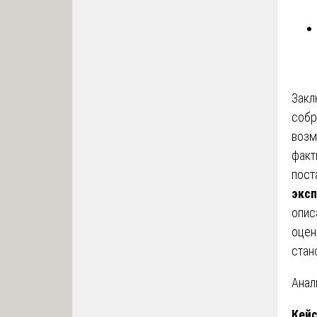
Закл
собр
возм
факт
пост
экс
опис
оцен
стан
Анал
Кейс