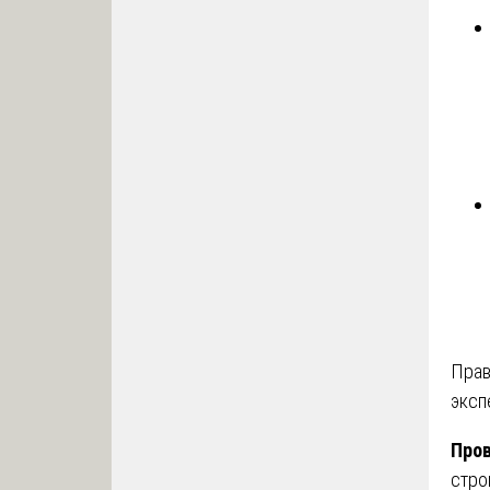
Прав
эксп
Пров
стро