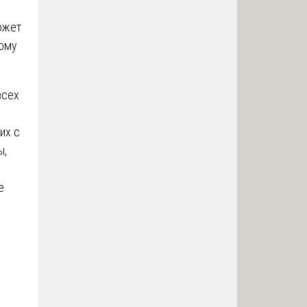
ожет
ному
всех
их с
ы,
е