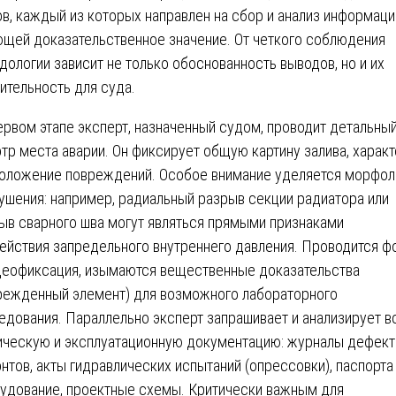
ов, каждый из которых направлен на сбор и анализ информаци
щей доказательственное значение. От четкого соблюдения
дологии зависит не только обоснованность выводов, но и их
ительность для суда.
ервом этапе эксперт, назначенный судом, проводит детальны
тр места аварии. Он фиксирует общую картину залива, характ
оложение повреждений. Особое внимание уделяется морфол
ушения: например, радиальный разрыв секции радиатора или
ыв сварного шва могут являться прямыми признаками
ействия запредельного внутреннего давления. Проводится ф
деофиксация, изымаются вещественные доказательства
режденный элемент) для возможного лабораторного
едования. Параллельно эксперт запрашивает и анализирует 
ическую и эксплуатационную документацию: журналы дефект
нтов, акты гидравлических испытаний (опрессовки), паспорта
удование, проектные схемы. Критически важным для