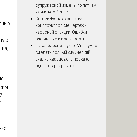
супружеской измены по пятнам
на нижнем белье
Сергей
Нужна экспертиза на
лению
конструкторские чертежи
насосной станции. Ошибки
очевидные и все известны.
ющую
Павел
Здравствуйте. Мне нужно
тва,
сделать полный химический
анализ кварцевого песка (с
одного карьера из ра...
ие,
ским
й
).
ние