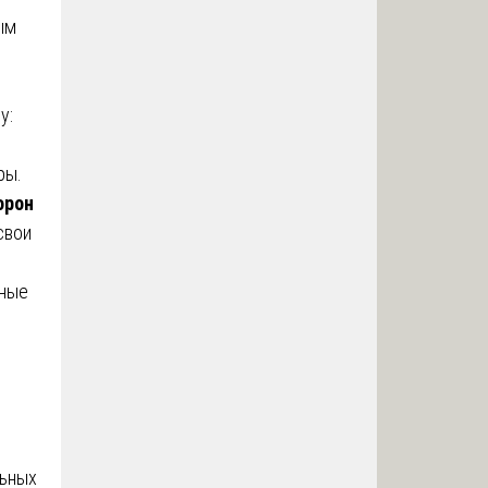
ым
у:
ры.
орон
свои
рные
льных