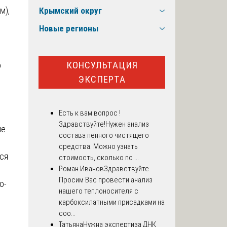
м),
Крымский округ
Новые регионы
КОНСУЛЬТАЦИЯ
о
ЭКСПЕРТА
Есть к вам вопрос !
Здравствуйте!Нужен анализ
ие
состава пенного чистящего
средства. Можно узнать
тся
стоимость, сколько по ...
Роман Иванов
Здравствуйте.
Просим Вас провести анализ
о-
нашего теплоносителя с
карбоксилатными присадками на
соо...
Татьяна
Нужна экспертиза ДНК