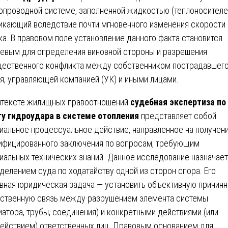
опроводной системе, заполненной жидкостью (теплоносителе
икающий вследствие почти мгновенного изменения скорости
ка. В правовом поле установление данного факта становится
евым для определения виновной стороны и разрешения
ественного конфликта между собственником пострадавшег
я, управляющей компанией (УК) и иными лицами.
нтексте жилищных правоотношений
судебная экспертиза по
у гидроудара в системе отопления
представляет собой
иальное процессуальное действие, направленное на получен
ифицированного заключения по вопросам, требующим
иальных технических знаний. Данное исследование назначае
делением суда по ходатайству одной из сторон спора. Его
вная юридическая задача — установить объективную причинн
ственную связь между разрушением элемента системы
иатора, трубы, соединения) и конкретными действиями (или
ействием) ответственных лиц. Правовым основанием для