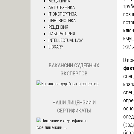
МЕДИЦИНА
труб
АВТОТЕХНИКА
возн
IT ЭКСПЕРТИЗА
ЛИНГВИСТИКА
пото
РЕЦЕНЗИЯ
ключ
ЛАБОРАТОРИЯ
имущ
INTELLECTUAL LAW
жиль
LIBRARY
В ко
ВАКАНСИИ СУДЕБНЫХ
факт
ЭКСПЕРТОВ
спец
квал
спец
опре
НАШИ ЛИЦЕНЗИИ И
осно
СЕРТИФИКАТЫ
след
(рад
все лицензии →
безд