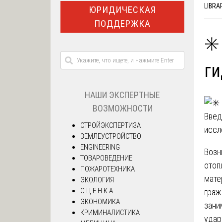
LIBRA
ЮРИДИЧЕСКАЯ
ПОДДЕРЖКА
✳️
ги
НАШИ ЭКСПЕРТНЫЕ
ВОЗМОЖНОСТИ
Введ
СТРОЙЭКСПЕРТИЗА
иссл
ЗЕМЛЕУСТРОЙСТВО
ENGINEERING
Возн
ТОВАРОВЕДЕНИЕ
отоп
ПОЖАРОТЕХНИКА
мате
ЭКОЛОГИЯ
О Ц Е Н К А
граж
ЭКОНОМИКА
зани
КРИМИНАЛИСТИКА
удар