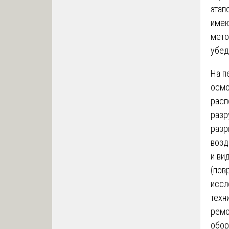
этап
имею
мето
убед
На п
осмо
расп
разр
разр
возд
и ви
(пов
иссл
техн
ремо
обор