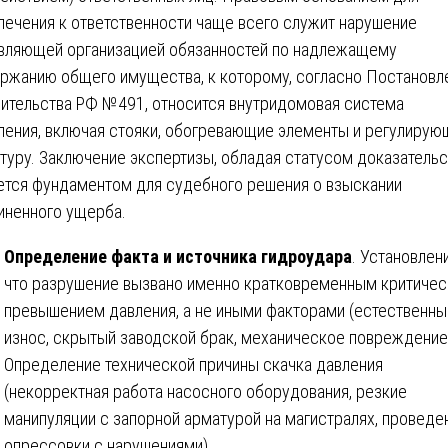
лечения к ответственности чаще всего служит нарушение
вляющей организацией обязанностей по надлежащему
ржанию общего имущества, к которому, согласно Постанов
ительства РФ №491, относится внутридомовая система
ления, включая стояки, обогревающие элементы и регулиру
туру. Заключение экспертизы, обладая статусом доказательс
ется фундаментом для судебного решения о взыскании
иненного ущерба.
Определение факта и источника гидроудара
. Установлен
что разрушение вызвано именно кратковременным критиче
превышением давления, а не иными факторами (естественны
износ, скрытый заводской брак, механическое повреждение
Определение технической причины скачка давления
(некорректная работа насосного оборудования, резкие
манипуляции с запорной арматурой на магистралях, проведе
опрессовки с нарушениями).