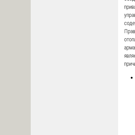
прив
упра
соде
Прав
отоп
арма
явля
прич