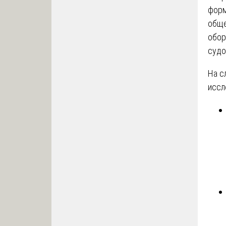
форм
обще
обор
судо
На с
иссл