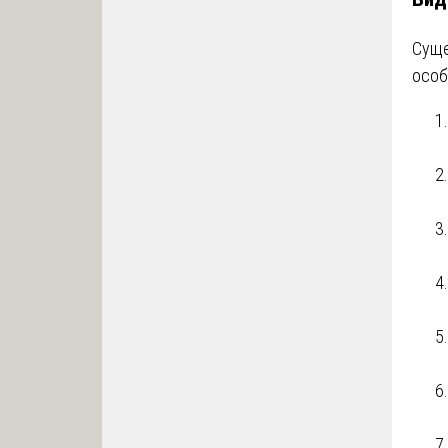
Суще
особ