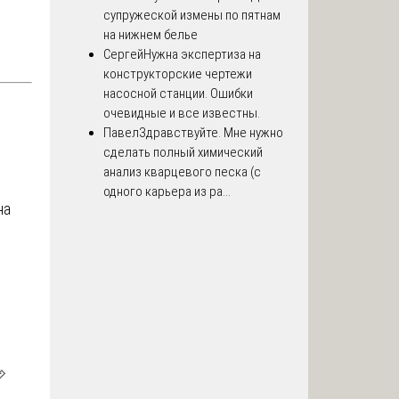
супружеской измены по пятнам
на нижнем белье
Сергей
Нужна экспертиза на
конструкторские чертежи
насосной станции. Ошибки
очевидные и все известны.
Павел
Здравствуйте. Мне нужно
сделать полный химический
анализ кварцевого песка (с
одного карьера из ра...
на
