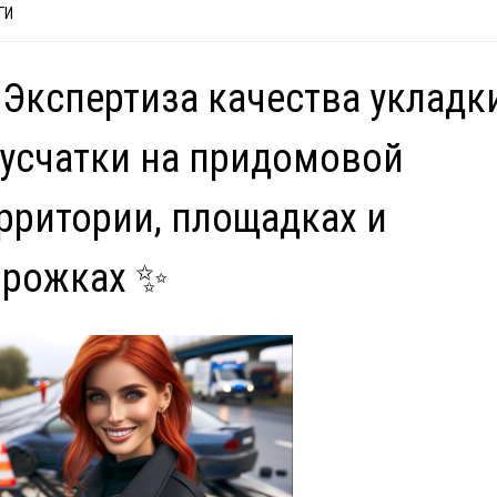
ГИ
Экспертиза качества укладк
усчатки на придомовой
рритории, площадках и
орожках ✨