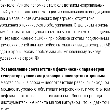
товителе. Или же поломка стала следствием неправильных
твий уже на этапе эксплуатации: использования некондицион
ива и масла, систематических перегрузок, отсутствия
временного технического обслуживания. Отдельным и очень
ым блоком стоит оценка качества монтажа и пусконаладочн
т. Нередко именно ошибки при обвязке систем, подключении
трических цепей или настройке автоматики ввода резерва (АВ
одят к хроническим проблемам или мгновенному выходу
удования из строя. 🎯
Установление соответствия фактических параметров
генератора условиям договора и паспортным данным.
Частая причина спора — несоответствие реальной выходной
мощности, уровня стабилизации напряжения или частоты тем
цифрам, за которые заплатил заказчик. Эксперт проводит
инструментальные испытания под нагрузкой, чтобы дать точ
ответ.