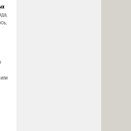
ых
яда,
сь,
о
 или