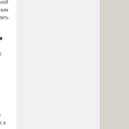
ьной
нным
лить
я
е
и
, в