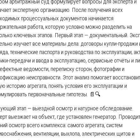
ром арбитражный суд формулирует вопросы для эксперта и
ачает экспертную организацию. После получения всех
ходимых процессуальных документов начинается
ржательная работа, которую условно можно разделить на
олько ключевых этапов. Первый этап — документальный. Экс
ельно изучает все материалы дела: договоры купли-продажи 
яда, технические паспорта и руководства по эксплуатации, ак
мки-передачи и ввода в эксплуатацию, сервисные отчёты и л
дефектные ведомости, переписку сторон, фотографии и
офиксацию неисправности. Этот анализ помогает восстанови
ую историю агрегата, понять условия его эксплуатации и
мулировать первоначальные гипотезы. 📄🔍
ующий этап — выездной осмотр и натурное обследование.
ерт выезжает на объект, где установлен генератор. Проводи
ний осмотр всего комплекса: самого агрегата, систем
ивоснабжения, вентиляции, выхлопа, электрических щитов и