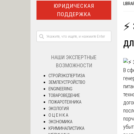
LIBRA
ЮРИДИЧЕСКАЯ
ПОДДЕРЖКА
⚡ 
дл
НАШИ ЭКСПЕРТНЫЕ
ВОЗМОЖНОСТИ
В сф
СТРОЙЭКСПЕРТИЗА
гене
ЗЕМЛЕУСТРОЙСТВО
пита
ENGINEERING
техн
ТОВАРОВЕДЕНИЕ
ПОЖАРОТЕХНИКА
дого
ЭКОЛОГИЯ
посл
О Ц Е Н К А
порч
ЭКОНОМИКА
убыт
КРИМИНАЛИСТИКА