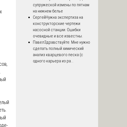
супружеской измены по пятнам
х
на нижнем белье
Сергей
Нужна экспертиза на
конструкторские чертежи
насосной станции. Ошибки
очевидные и все известны.
Павел
Здравствуйте. Мне нужно
сделать полный химический
анализ кварцевого песка (с
одного карьера из ра...
сов,
.
ный
елый
еть.
ный
оде-