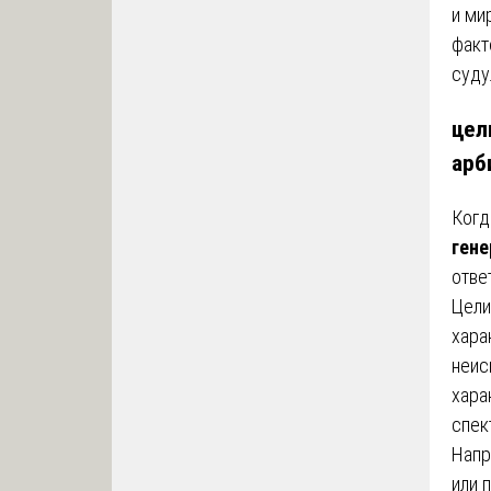
и ми
факт
суду
цел
арб
Когд
гене
отве
Цели
хара
неис
хара
спек
Напр
или 