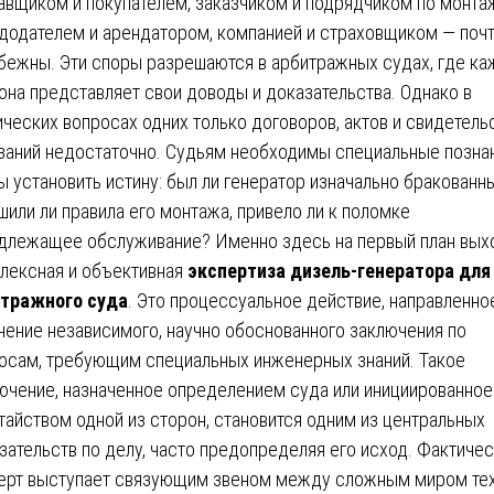
авщиком и покупателем, заказчиком и подрядчиком по монта
додателем и арендатором, компанией и страховщиком — поч
бежны. Эти споры разрешаются в арбитражных судах, где ка
она представляет свои доводы и доказательства. Однако в
ических вопросах одних только договоров, актов и свидетель
заний недостаточно. Судьям необходимы специальные познан
ы установить истину: был ли генератор изначально бракованн
шили ли правила его монтажа, привело ли к поломке
длежащее обслуживание? Именно здесь на первый план вых
лексная и объективная
экспертиза дизель-генератора для
тражного суда
. Это процессуальное действие, направленно
чение независимого, научно обоснованного заключения по
осам, требующим специальных инженерных знаний. Такое
ючение, назначенное определением суда или инициированное
тайством одной из сторон, становится одним из центральных
зательств по делу, часто предопределяя его исход. Фактичес
ерт выступает связующим звеном между сложным миром те