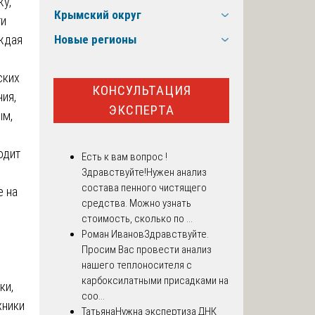
жу,
Крымский округ
ти
ждая
Новые регионы
ских
КОНСУЛЬТАЦИЯ
ия,
ЭКСПЕРТА
ым,
одит
Есть к вам вопрос !
Здравствуйте!Нужен анализ
состава пенного чистящего
е на
средства. Можно узнать
стоимость, сколько по ...
Роман Иванов
Здравствуйте.
Просим Вас провести анализ
нашего теплоносителя с
карбоксилатными присадками на
ки,
соо...
хники
Татьяна
Нужна экспертиза ДНК