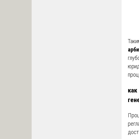
Таки
арби
глуб
юрид
проц
как
ген
Проц
регл
дост