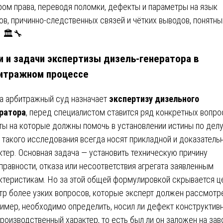
ром права, переводя поломки, дефекты и параметры на язык
ов, причинно-следственных связей и чётких выводов, понятны
. 🏛️🔧
и и задачи экспертизы дизель-генератора в
итражном процессе
а арбитражный суд назначает
экспертизу дизельного
ратора
, перед специалистом ставится ряд конкретных вопро
ты на которые должны помочь в установлении истины по делу
 такого исследования всегда носят прикладной и доказатель
ктер. Основная задача — установить техническую причину
правности, отказа или несоответствия агрегата заявленным
ктеристикам. Но за этой общей формулировкой скрывается ц
тр более узких вопросов, которые эксперт должен рассмотр
имер, необходимо определить, носил ли дефект конструктив
производственный характер, то есть был ли он заложен на зав