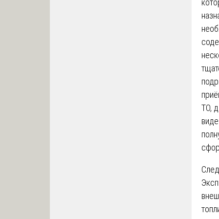
кото
назн
необ
соде
неск
тщат
подр
приё
ТО, 
виде
полн
сфор
След
Эксп
внеш
топл