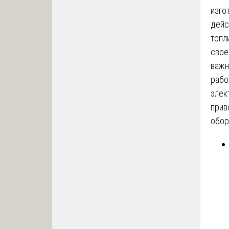
изго
дейс
топл
свое
важн
рабо
элек
прив
обор