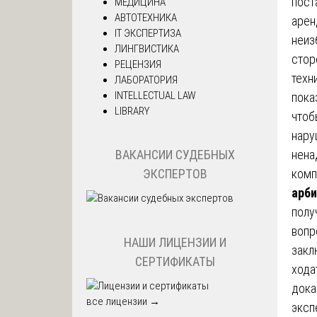
пост
МЕДИЦИНА
АВТОТЕХНИКА
арен
IT ЭКСПЕРТИЗА
неиз
ЛИНГВИСТИКА
стор
РЕЦЕНЗИЯ
техн
ЛАБОРАТОРИЯ
INTELLECTUAL LAW
пока
LIBRARY
чтоб
нару
нена
ВАКАНСИИ СУДЕБНЫХ
комп
ЭКСПЕРТОВ
арби
полу
вопр
НАШИ ЛИЦЕНЗИИ И
закл
СЕРТИФИКАТЫ
хода
дока
все лицензии →
эксп