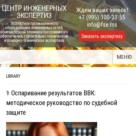
Skip
ЦЕНТР ИНЖЕНЕРНЫХ
Ждем ваших заявок!
to
ЭКСПЕРТИЗ
+7 (995) 100-33-55
content
Экспертиза промышленного
info@fse.ms
оборудования, инженерных сетей,
компьютерной техники и программного
Заказать экспертизу
обеспечения, строительно-техническая
и пожарно-техническая экспертиза
МЕНЮ
LIBRARY
⚕️ Оспаривание результатов ВВК:
методическое руководство по судебной
защите