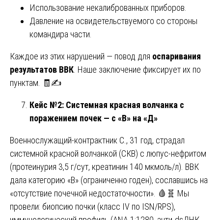
Использование некалиброванных приборов.
Давление на освидетельствуемого со стороны
командира части.
Каждое из этих нарушений — повод для
оспаривания
результатов ВВК
. Наше заключение фиксирует их по
пунктам. 🧾✍️
Кейс №2: Системная красная волчанка с
поражением почек — с «В» на «Д»
Военнослужащий-контрактник С., 31 год, страдал
системной красной волчанкой (СКВ) с люпус-нефритом
(протеинурия 3,5 г/сут, креатинин 140 мкмоль/л). ВВК
дала категорию «В» (ограниченно годен), сославшись на
«отсутствие почечной недостаточности». 🩸🧬 Мы
провели: биопсию почки (класс IV по ISN/RPS),
иммунологический профиль (ANA 1:1280, анти-dsДНК