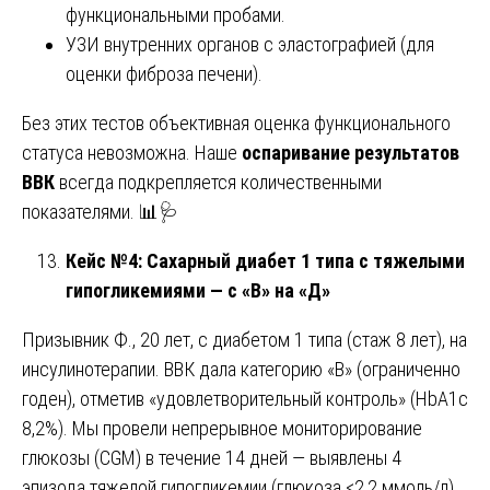
функциональными пробами.
УЗИ внутренних органов с эластографией (для
оценки фиброза печени).
Без этих тестов объективная оценка функционального
статуса невозможна. Наше
оспаривание результатов
ВВК
всегда подкрепляется количественными
показателями. 📊🩺
Кейс №4: Сахарный диабет 1 типа с тяжелыми
гипогликемиями — с «В» на «Д»
Призывник Ф., 20 лет, с диабетом 1 типа (стаж 8 лет), на
инсулинотерапии. ВВК дала категорию «В» (ограниченно
годен), отметив «удовлетворительный контроль» (HbA1c
8,2%). Мы провели непрерывное мониторирование
глюкозы (CGM) в течение 14 дней — выявлены 4
эпизода тяжелой гипогликемии (глюкоза <2,2 ммоль/л),