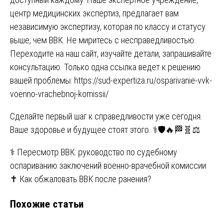
центр медицинских экспертиз, предлагает вам
независимую экспертизу, которая по классу и статусу
выше, чем ВВК. Не миритесь с несправедливостью.
Переходите на наш сайт, изучайте детали, запрашивайте
консультацию. Только одна ссылка ведет к решению
вашей проблемы:
https://sud-expertiza.ru/osparivanie-vvk-
voenno-vrachebnoj-komissii/
Сделайте первый шаг к справедливости уже сегодня.
Ваше здоровье и будущее стоят этого. ⚕️🛡️🔥🏁🧬⚖️
Навигация
⚕️ Пересмотр ВВК: руководство по судебному
оспариванию заключений военно-врачебной комиссии
по
✝️ Как обжаловать ВВК после ранения?
записям
Похожие статьи