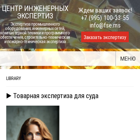
Skip
ЦЕНТР ИНЖЕНЕРНЫХ
Ждем ваших заявок!
to
ЭКСПЕРТИЗ
+7 (995) 100-33-55
content
Экспертиза промышленного
info@fse.ms
оборудования, инженерных сетей,
компьютерной техники и программного
Заказать экспертизу
обеспечения, строительно-техническая
и пожарно-техническая экспертиза
МЕНЮ
LIBRARY
▶️ Товарная экспертиза для суда