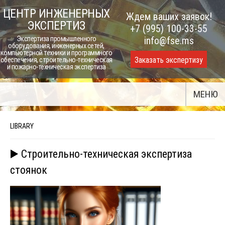
Skip
ЦЕНТР ИНЖЕНЕРНЫХ
Ждем ваших заявок!
to
ЭКСПЕРТИЗ
+7 (995) 100-33-55
content
Экспертиза промышленного
info@fse.ms
оборудования, инженерных сетей,
компьютерной техники и программного
Заказать экспертизу
обеспечения, строительно-техническая
и пожарно-техническая экспертиза
МЕНЮ
LIBRARY
▶️ Строительно-техническая экспертиза
стоянок