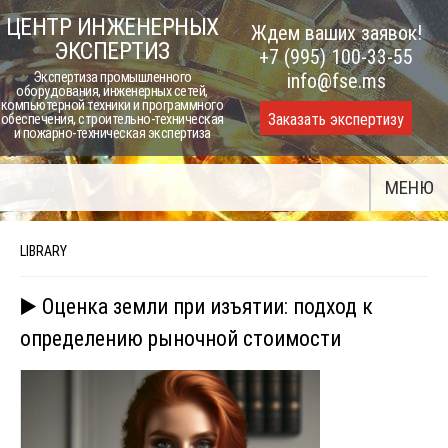
Skip
ЦЕНТР ИНЖЕНЕРНЫХ
Ждем ваших заявок!
to
ЭКСПЕРТИЗ
+7 (995) 100-33-55
content
Экспертиза промышленного
info@fse.ms
оборудования, инженерных сетей,
компьютерной техники и программного
Заказать экспертизу
обеспечения, строительно-техническая
и пожарно-техническая экспертиза
МЕНЮ
LIBRARY
▶️ Оценка земли при изъятии: подход к
определению рыночной стоимости