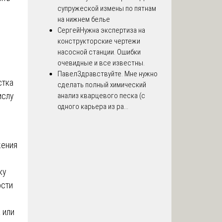
супружеской измены по пятнам
на нижнем белье
Сергей
Нужна экспертиза на
конструкторские чертежи
насосной станции. Ошибки
очевидные и все известны.
Павел
Здравствуйте. Мне нужно
стка
сделать полный химический
ислу
анализ кварцевого песка (с
одного карьера из ра...
жения
ку
ости
 или