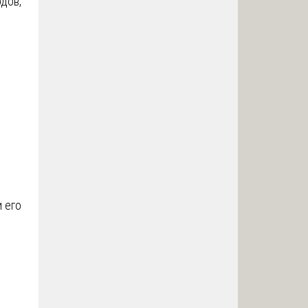
дов,
 его