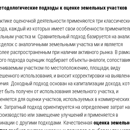
тодологические подходы к оценке земельных участков
актике оценочной деятельности применяются три классическ
ода, каждый из которых имеет свои особенности применител
льным участка м. Сравнительный подход базируется на анали
сделок с аналогичными земельными участка ми и является
олее распространенным при наличии активного рынка. В рамк
ого подхода оценщик подбирает объекты-аналоги, сопостав
ениваемым участком по местоположению, площади, виду
ешенного использования, и вносит корректировки на выявлен
ичия. Доходный подход основан на капитализации дохода, ко
т быть получен от использования земельного участка, и
еняется для оценки участков, используемых в коммерческих
х. Затратный подход ориентируется на определение затрат на
роизводство или замещение улучшений и применяется в
инации с другими подходами. Качественная
оценка земельн