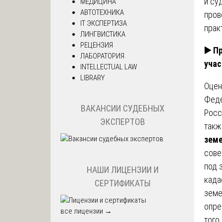
и су
МЕДИЦИНА
АВТОТЕХНИКА
пров
IT ЭКСПЕРТИЗА
прак
ЛИНГВИСТИКА
РЕЦЕНЗИЯ
▶️
Пр
ЛАБОРАТОРИЯ
учас
INTELLECTUAL LAW
LIBRARY
Оцен
Феде
ВАКАНСИИ СУДЕБНЫХ
Росс
ЭКСПЕРТОВ
такж
земе
сове
под 
НАШИ ЛИЦЕНЗИИ И
када
СЕРТИФИКАТЫ
земе
опре
все лицензии →
того