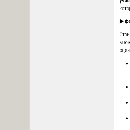
уча
кото
▶️
Фа
Стои
множ
оцен