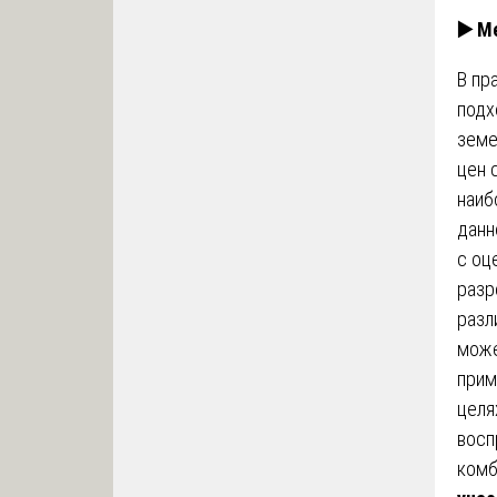
▶️
Ме
В пр
подх
земе
цен 
наиб
данн
с оц
разр
разл
може
прим
целя
восп
комб