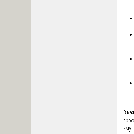
В ка
проф
имущ