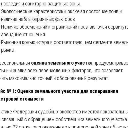
наследия и санитарно-защитные зоны.
Экологические характеристики, включая состояние почв и
наличие неблагоприятных факторов.
Наличие обременений и ограничений прав, включая сервитут
арендные отношения.
Рыночная конъюнктура в соответствующем сегменте земел
рынка.
фессиональная
оценка земельного участка
предусматривае
льный анализ всех перечисленных факторов, что позволяет
чить максимально точный и обоснованный результат.
йс № 1: Оценка земельного участка для оспаривания
стровой стоимости
актике Федерации судебных экспертов имеется показательн
, связанный с обращением собственника земельного участка
адью 22 сотки, расположенного в пригородной зоне областн