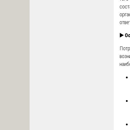
сост
орга
отве
▶️
Ос
Потр
возн
наиб