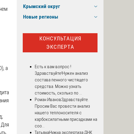
Крымский округ
тнем
Новые регионы
КОНСУЛЬТАЦИЯ
ЭКСПЕРТА
Есть к вам вопрос !
), а
Здравствуйте!Нужен анализ
состава пенного чистящего
средства. Можно узнать
дита
стоимость, сколько по ...
Роман Иванов
Здравствуйте.
ания
Просим Вас провести анализ
нашего теплоносителя с
д;
карбоксилатными присадками на
 Для
соо...
ыть
Татьяна
Нужна экспертиза ДНК