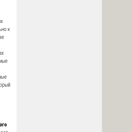
их
ьно к
зе
ах
имые
ные
торый
ого