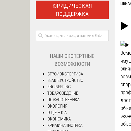
LIBRA
ЮРИДИЧЕСКАЯ
ПОДДЕРЖКА
▶️
Земе
НАШИ ЭКСПЕРТНЫЕ
имущ
ВОЗМОЖНОСТИ
влия
СТРОЙЭКСПЕРТИЗА
возм
ЗЕМЛЕУСТРОЙСТВО
спор
ENGINEERING
проф
ТОВАРОВЕДЕНИЕ
ПОЖАРОТЕХНИКА
дост
ЭКОЛОГИЯ
объе
О Ц Е Н К А
экон
ЭКОНОМИКА
объе
КРИМИНАЛИСТИКА