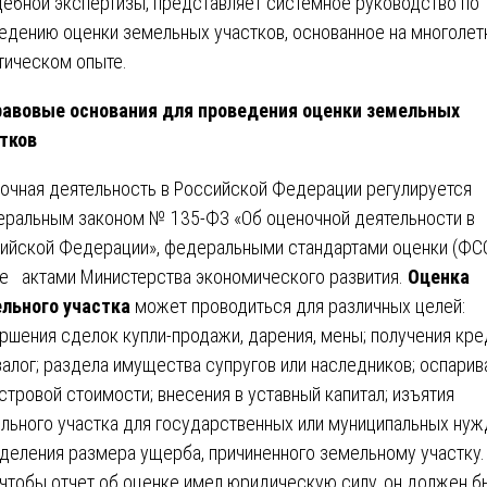
дебной экспертизы, представляет системное руководство по
едению оценки земельных участков, основанное на многоле
тическом опыте.
авовые основания для проведения оценки земельных
тков
очная деятельность в Российской Федерации регулируется
ральным законом № 135-ФЗ «Об оценочной деятельности в
ийской Федерации», федеральными стандартами оценки (ФСО
е актами Министерства экономического развития.
Оценка
льного участка
может проводиться для различных целей:
ршения сделок купли-продажи, дарения, мены; получения кре
залог; раздела имущества супругов или наследников; оспарив
стровой стоимости; внесения в уставный капитал; изъятия
льного участка для государственных или муниципальных нуж
деления размера ущерба, причиненного земельному участку.
 чтобы отчет об оценке имел юридическую силу, он должен б