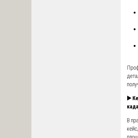
Про
дета
полу
▶️
Ке
када
В пр
кейс
площ